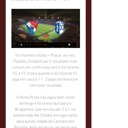
Gil Vicente x Vizela » Placar ao vivo, Palpites, Estatísticas O resultado mais comum em confrontos entre Gil Vicente FC e FC Vizela quando o Gil Vicente FC joga em casa é 1-1. 3 jogos terminaram com este resultado.

A Ponte Preta não jogou bem neste domingo e foi presa fácil para o Bragantino, que venceu por 2 a 1, no estádio Nabi Abi Chedid, em jogo válido pela quinta rodada do Campeonato Paulista. Após encerrar um jejum que durava quatro partida, o Bragantino chegou aos oito pontos e …

onde assistir ao jogo do Gil Vicente nesta terça (13) há 16 horas — O confronto entre Gil Vicente x Vizela não terá transmissão ao vivo nesta terça. Mas, terá acompanhamento minuto a minuto e portais com ESPN.

"A permanência da criança no Brasil, com a família de sua mãe - Bruna Bianchi Carneiro Ribeiro, já falecida - foi a última grande causa na qual Guta se engajou. Essa é uma causa, portanto, que podemos e devemos abraçar como uma homenagem a Guta." Mesmo ignorando tudo isso, eu o fiz.

Domingo (17), será decisivo para o São Paulo na Copa Paulista. Pela última rodada da primeira fase, o Tricolor encara o Taboão da Serra, às 10h, no Estádio do Morumbi, precisando somar um ponto para avançar para à segunda fase do torneio estadual dependendo apenas das próprias forças.

Benfica 3 - 0 Chaves: Final Infeliz de Krovinovic. J.G. 21.01.18 Das dúvidas que havia para este jogo, por ausência forçada de André Almeida, imperou o bom senso de Rui Vitória em não querer mudar a estrutura do meio campo para a frente de uma equipa que …

O Vitória de Setúbal subiu no domingo ao 13.º lugar da I Liga portuguesa de futebol, ao vencer em casa o Rio Ave, por 1-0, em jogo da 25.ª jornada. Um golo de André Pereira, aos 48 minutos, permitiu ao Vitória de Setúbal somar a terceira vitória consecutiva em casa e passar a somar 24 pontos

Gil Vicente FC U19 placar ao vivo, H2H e escalações Vizela U19 Gil Vicente FC U19 esultado ao vivo (e transmissão online) começa no dia 9 de mar. de 2024 as 15:00 horário UTC como parte do U19 Championship, ...

Minuto a minuto do jogo Vasco da Gama x Cruzeiro ao vivo hoje pelo Campeonato Brasileiro 2018. Horário do jogo: 16h. Acompanhe todos os lances no tempo real da VAVEL Brasil!

A partida Corinthians x Mogi Mirim neste domingo terá transmissão ao vivo da TV Globo para São Carlos/SP, com narração de Osvaldo Luis e comentários de Renato Leal, e dos canais pay-per-view Premiere, PFC HD e PFCI, com narração de Odinei Ribeiro e comentários de William Machado.

A nova camisa 3 do Flamengo vazou na internet nesta quarta-feira. O uniforme é cinza chumbo, com detalhes fluorescentes nas mangas. O calção e os meiões serão da mesma cor. Nas costas, ainda há a inscrição "1895", em …

Gil Vicente FC 1 - 1 FC Vizela 87' Golo FC Vizela Kiki FC Vizela: Golo de Kiki!Livre batido por Méndez, a bola sofre alguns ressaltos na área gilista e sobra para o remate à meia-volta de ...

Vaga de ATENDENTE DE LOCAÇÃO - SÃO CAETANO - MAUA- SÃO BERNARDO/ SANTO ANDRÉ em São Caetano do Sul ,- SP. Recepcionar os clientes nas lojas, esclarecendo dúvidas e …

A Opel não assume qualquer responsabilidade por prejuízos, danos materiais ou pessoais que possam advir direta ou indiretamente do acesso a este site e/ou da utilização da informação nele contida. É possível que ocorram alterações de produto após o seu lançamento. É também possível que parte do equipamento descrito possa não.

No duelo entre equipes do ABC Paulista, melhor para o São Cristóvão Saúde/São Caetano (SP). A equipe comandado pelo treinador Haírton Cabral venceu o São Bernardo Vôlei (SP) por 3 sets a 0 (25/22, 25/22 e 25/22), em 1h38 de jogo, no Lauro Gomes, em São Caetano.

Tag Archives: viver em Portugal. Portugal: destino de nova imigração. Paulo Costa 6 de Abril de 2017 1,034 . Mais de 14.000 franceses e italianos em 2015 mudaram-se para Portugal.

Serra Macaense e Barra da Tijuca ainda sonham. No Grupo B a disputa está um pouco mais intensa, o Bonsucesso lidera, mas Audax, São Gonçalo e Duque de Caxias estão próximos. A média de gols é de 2,57 por partida. Os visitantes tem mais vitórias, com 40% …

Regatas cavadas. Lojistas / academias / revendedores regatas para treinos 12, 90 atacado. Camisetas para. Treino. 13, 90 atacado. Mínimo 30. Peças. Enviamos para todo Brasil.. + de 100 modelos disponíveis prazo de envio consultar. Mandamos pacotes com...

Gil Vicente vs Vizela Live Score and Live Stream Gil Vicente have won twice, 3 matches ended in a draw while Vizela have won once. The most recent match between them took place on September 1, 2023 at the Liga ...

Gil Vicente x Futebol Clube Vizela placar ao vivo,palpites() Gil Vicente vs Futebol Clube Vizela placar ao vivo (e transmissão ao vivo online) começa em 2024/02/13 às 07:30:00 horário UTC em Primeira Liga.

Nesta quarta-feira (29/05), direto do Estádio Aniceto Moscoso, a Rádio FERJ transmite Barra da Tijuca x AD Itaboraí, encerrando a primeira rodada do Campeonato Estadual da Série B1. A bola rola às 15 horas.

Vizela Sub19 x Gil Vicente Sub19 » Placar ao vivo, Veja as Odds da partida entre Vizela Sub19 x Gil Vicente Sub19 ✓ Faça as suas apostas para o jogo com as melhores Odds Todos os mercados disponíveis ...

Doze linhas de ônibus da cidade de São Paulo passarão a aceitar o pagamento da passagem por cartão de crédito ou débito a partir desta segunda-feira, 16. O novo serviço valerá apenas para cartões físicos ou digitais com a tecnologia NFC ("contactless"), que …

A Guiauto Serviços E Peças - Sobral tem a qualidade e tradição no mercado de auto peças, com diversas linhas, as melhores marcas e fornecedores. As melhores opções disponíveis no segmento de peças automotivas, você encontra aqui.

Diogo Rafael com um passe magistral assistiu Nicolia e o argentino ao segundo poste não perdoou, com um desvio à "boca" da baliza, levando as bancadas ao delírio! Loucura! Assim se fechou um Sábado à BENFICA na Luz. Quão saboroso foi viver aquele momento. Este e aqueles no reduto da Oliveirense na semana passada são inesquecíveis.

Gil Vicente x Vizela Streaming Ao Vivo, Previsões Como assistir Gil Vicente x Vizela em streaming ao vivo. ✓ Previsões, mata-mata, estatísticas e placar ao vivo. Primeira Liga 13/02/2024.

Assistir Gil Vicente x Vizela Ao Vivo - 13/02/2024 dentro de 2 horas — Saiba onde assistir Gil Vicente x Vizela - Campeonato Português e fique por dentro da transmissão ao vivo online e gratuita desta partida ...

O Fim de semana ficou marcado pelos mais diversos resultados possíveis nos jogos das nossas equipas. Começando pela primeira equipa de Infantis A, pese embora a boa réplica, acabamos por perder por 2-3 com Espinho, em jogo equilibrado até ao final, sofrendo assim a primeira derrota da época.

Final de jogo: Boa Vista 0-2 Guaçuano. os dois times estão fora do campeonato com só mais um jogo para cumprir tabela. A menos que o time de Mogi-Guaçu recupere seus pontos perdidos e consiga um milagre na última rodada, as férias chegam na semana que vem para os jogadores.

Sintomas da Gravidez. Saiba aqui quais são os principais sintomas da gravidez! Sintomas da gravidez na primeira semana e no primeiro mês. Anticoncepcional. Aprenda a escolher o melhor método anticoncepcional para você! Saiba tudo sobre pílula anticoncepcional! Como Fazer Sabonete. Aprenda todos os passos necessários para fabricar.

O Benfica segue firme em busca do tricampeonato português. Nesta segunda-feira os Encarnados venceram, de virada, o Vitória de Setubal por 2 a 1 no encerramento da 30ª rodada da competição. O brasileiro Jonas deixou sua marca no Estádio da Luz.<

Benfica vs Chaves placar atual na liga Liga Português. Apresentamos os resultados em tempo real, escalações, artilheiros, estatísticas e a tabela do campeonato

Anuncios Gratis Encontros Vila Nova de Gaia. Os cookies ajudam-nos a fornecer, proteger e melhorar os serviços. Ao continuar a usar o nosso site, você concorda com a nossa Política de Cookies .

Futebol feminino Futebol de praia Futebol ao Vivo Liga Revelação Coluna Distrital Soccerex. Resumos; Dica Record by Placard.pt; Modalidades.. Santa Clara vence AD Oliveirense e segue na Taça de Portugal. Encontro da 3.ª eliminatória.. Pleno do CD confirma multa ao Benfica. Águias vão recorrer de novo, agora para o TAD.

Com o empate em 1 a 1 com o Athletico-PR na última rodada, o Santos FC chegou aos 37 pontos na segunda colocação do Campeonato Brasileiro e está apenas dois atrás do líder Flamengo, adversário da última rodada do primeiro turno. Com a oportunidade de retomar a …

Sport x Brasil de Pelotas: onde assistir ao vivo ao jogo pela Série B.. onde assistir ao vivo e horário do jogo pela Série B. Paraná x Sport terá transmissão pelos canais SporTV e Premiere. Ambos os times estão na briga por uma das vagas do G-4 da tabela,. — Paraná Clube …

A Oliveirense, campeã portuguesa, apurou-se este sábado para a final da Taça de Portugal de basquetebol, ao vencer a Ovarense, por 79-55, na segunda meia-final da prova, disputada em Portimão. Vencedor da Taça de Portugal em 2002/03, última vez que esteve na final, a Oliveirense já vencia ao intervalo por 19 pontos (43-24).

ASSISTIR Confiança x Cuiaba Esporte AO VIVO ONLINE hás 16:00 - Nesta pagina você vai assistir a partida entre Confiança x Cuiaba Esporte AO VIVO pelo Campeonato Brasileiro Série C 2016, não perca esse grande jogo, divulgue esta pagina com os seus amigos nas redes sociais !!!

Veja aqui a programação para o jogo do Chaves x Benfica no Campeonato Português Primeira Liga 2018/2019 Você saberá a data em que ocorre, o horário de início da transmissão e em qual canal poderá assistir ao jogo. – Veja também: Tabela, Classificação, Público e Renda – Campeonato Brasileiro de Futebol 2018 – Brasileirão.

O Moto Clube, por exemplo, recebeu cota de R$ 5.000,00 para jogar contra um combinado de Barra do Corda (459 km ao sul de São Luís), no mês passado. ''Hoje, dificilmente conseguiríamos ganhar isso jogando no campeonato com um time do interior em São Luís'', afirmou o diretor 