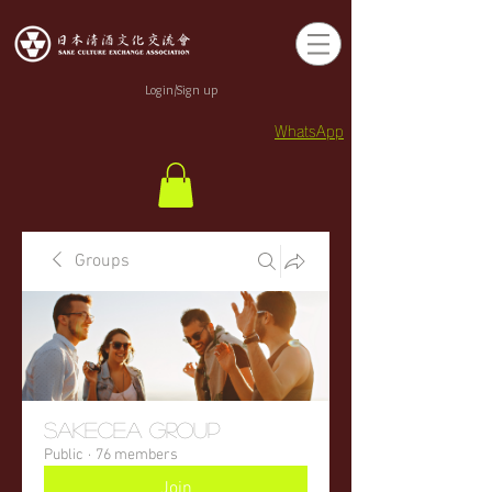
Login/Sign up
WhatsApp
Groups
sakecea Group
Public
·
76 members
Join