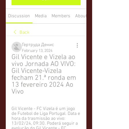
Discussion
Media
Members
About
Back
Гертруда Денис
February 13, 2024
Gil Vicente e Vizela ao 
vivo Jornada AO VIVO: 
Gil Vicente-Vizela 
fecham 21.ª ronda em 
13 fevereiro 2024 Ao 
Vivo
Gil Vicente - FC Vizela é um jogo 
de Futebol de Liga Portugal. Data e 
hora da trasmissão ao vivo: 
13/02/24, 09:30. Poderá seguir a 
evolução do Gil Vicente - FC ...