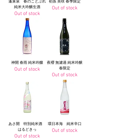
蓬莱泉 春のことぶれ
初孫 美咲 春季限定
純米大吟醸生酒
Out of stock
Out of stock
神開 春雨 純米吟釀
夜櫻 無濾過 純米吟醸
Out of stock
春限定
Out of stock
あさ開 特別純米酒
環日本海 純米辛口
はるどきっ
Out of stock
Out of stock