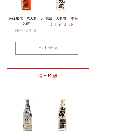
酒峰加越 朱の吟 大
旭鳳 大吟醸 千本錦
吟醸
Out of stock
Price
HK$360.00
Load More
純米吟醸