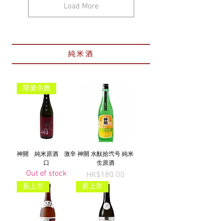
Load More
純米酒
限量供應
神開 純米原酒 激辛
神開 水酛拾弐号 純米
口
生原酒
Out of stock
Price
HK$180.00
新上市
新上市