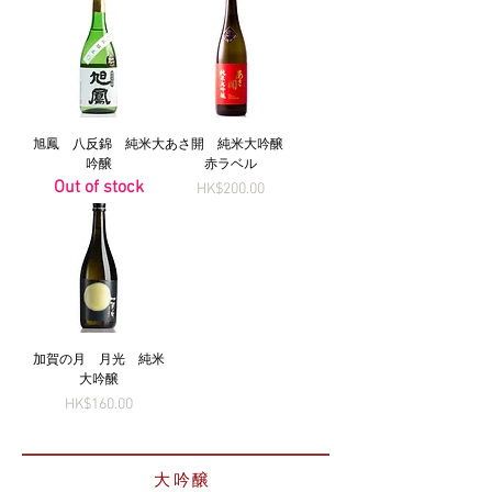
旭鳳 八反錦 純米大
あさ開 純米大吟醸
吟醸
赤ラベル
Out of stock
Price
HK$200.00
加賀の月 月光 純米
大吟醸
Price
HK$160.00
大吟醸