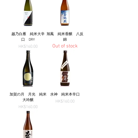
越乃白雁 純米大辛
旭鳳 純米香醸 八反
口 DRY
錦
Out of stock
Price
HK$160.00
加賀の月 月光 純米
水神 純米本辛口
大吟醸
Price
HK$160.00
Price
HK$160.00