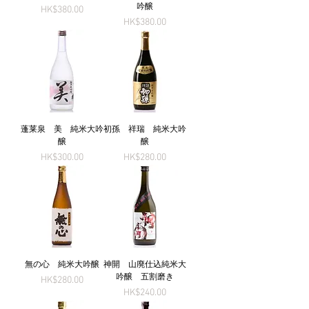
吟醸
Price
HK$380.00
Price
HK$380.00
蓬莱泉 美 純米大吟
初孫 祥瑞 純米大吟
醸
醸
Price
Price
HK$300.00
HK$280.00
無の心 純米大吟醸
神開 山廃仕込純米大
吟醸 五割磨き
Price
HK$280.00
Price
HK$240.00