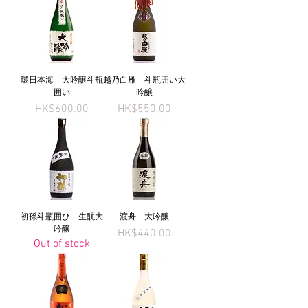
環日本海 大吟醸斗瓶
越乃白雁 斗瓶囲い大
囲い
吟醸
Price
Price
HK$600.00
HK$550.00
初孫斗瓶囲ひ 生酛大
渡舟 大吟醸
吟醸
Price
HK$440.00
Out of stock