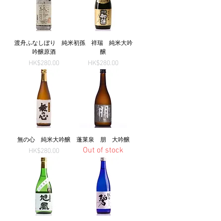
渡舟ふなしぼり 純米
初孫 祥瑞 純米大吟
吟醸原酒
醸
Price
Price
HK$280.00
HK$280.00
無の心 純米大吟醸
蓬莱泉 朋 大吟醸
Out of stock
Price
HK$280.00