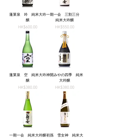
蓬莱泉 吟 純米大吟
一期一会 三割三分
醸
純米大吟醸
Price
Price
HK$600.00
HK$550.00
蓬莱泉 空 純米大吟
神開みやの四季 純米
醸
大吟醸
Price
Price
HK$380.00
HK$380.00
一期一会 純米大吟醸
初孫 雪女神 純米大