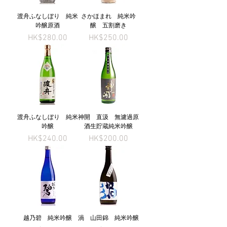
渡舟ふなしぼり 純米
さかほまれ 純米吟
吟醸原酒
醸 五割磨き
Price
Price
HK$280.00
HK$250.00
渡舟ふなしぼり 純米
神開 直汲 無濾過原
吟醸
酒生貯蔵純米吟醸
Price
Price
HK$240.00
HK$200.00
越乃碧 純米吟醸
渦 山田錦 純米吟醸