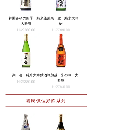
神開みやの四季 純米
蓬莱泉 空 純米大吟
大吟醸
醸
Price
Price
HK$380.00
HK$380.00
一期一会 純米大吟醸
酒峰加越 朱の吟 大
吟醸
Price
HK$380.00
Price
HK$360.00
親民價但好飲系列