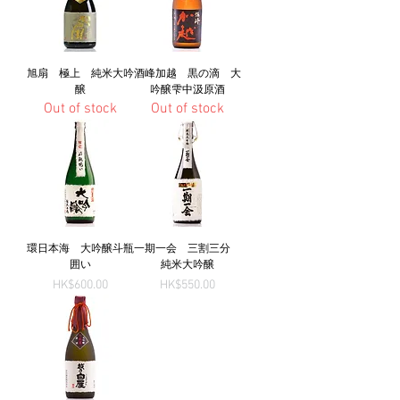
旭扇 極上 純米大吟
酒峰加越 黒の滴 大
醸
吟醸雫中汲原酒
Out of stock
Out of stock
環日本海 大吟醸斗瓶
一期一会 三割三分
囲い
純米大吟醸
Price
Price
HK$600.00
HK$550.00