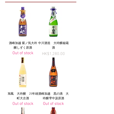
酒峰加越 紫ノ気大吟
中川酒造 大吟醸秘蔵
醸しずく原酒
酒
Out of stock
Price
HK$1,280.00
旭鳳 大吟醸 25年雄
酒峰加越 黒の滴 大
町大古酒
吟醸雫中汲原酒
Out of stock
Out of stock