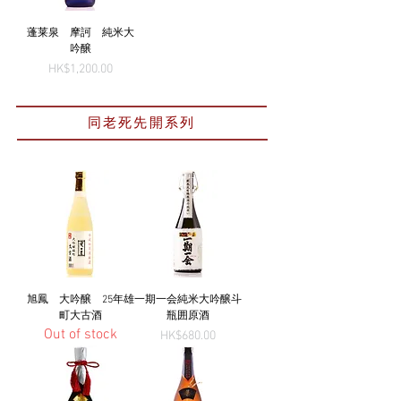
蓬莱泉 摩訶 純米大
吟醸
Price
HK$1,200.00
同老死先開系列
旭鳳 大吟醸 25年雄
一期一会純米大吟醸斗
町大古酒
瓶囲原酒
Out of stock
Price
HK$680.00