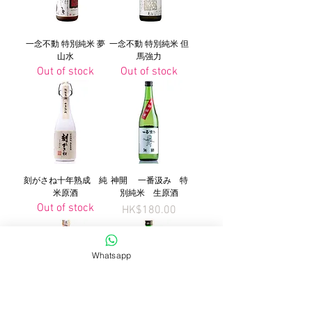
一念不動 特別純米 夢
一念不動 特別純米 但
山水
馬強力
Out of stock
Out of stock
刻がさね十年熟成 純
神開 一番汲み 特
米原酒
別純米 生原酒
Out of stock
Price
HK$180.00
Whatsapp