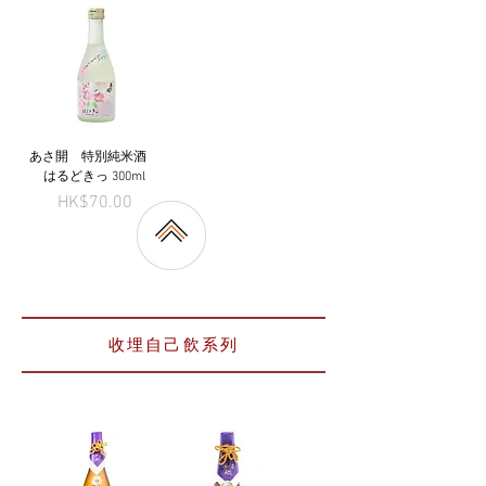
あさ開 特別純米酒
はるどきっ 300ml
Price
HK$70.00
收埋自己飲系列