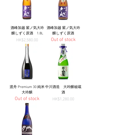
酒峰加越 紫ノ気大吟
酒峰加越 紫ノ気大吟
醸しずく原酒 1.8L
醸しずく原酒
Out of stock
Price
HK$2,580.00
渡舟 Premium 30 純米
中川酒造 大吟醸秘蔵
大吟醸
酒
Out of stock
Price
HK$1,280.00