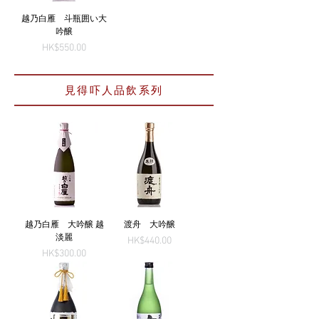
越乃白雁 斗瓶囲い大
吟醸
Price
HK$550.00
見得吓人品飲系列
越乃白雁 大吟醸 越
渡舟 大吟醸
淡麗
Price
HK$440.00
Price
HK$300.00