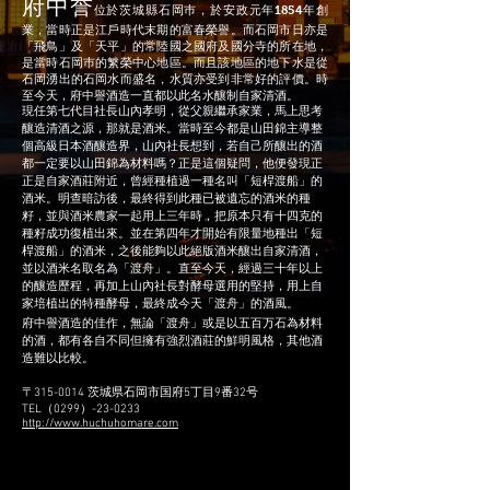
府中誉
位於茨城縣石岡巿，於安政元年
1854
年創
業，
當時正是江戶時代末期的富春榮譽。而石
岡市日亦是
「飛鳥」及「天平」的常陸國之國府及國分寺的所在地，
是當時石岡巿的䌓榮中心地區。
而且該地區的地下水是從
石岡湧出的石岡水而盛名，水質亦受到非常好的評價。時
至今天，府中譽酒造一直都以此名水釀制自家清酒。
現任第七代目社長山內孝明，從父親繼承家業，馬上思考
釀造清酒之源，那就是酒米。當時至今都是山田錦主導整
個高級日本酒釀造界，山內社長想到，若自己所釀出的酒
都一定要以山田錦為材料嗎？正是這個疑問，他便發現正
正是自家酒莊附近，曾經種植過一種名叫「短桿渡船」的
酒米。明查暗訪後，最終得到此種已被遺忘的酒米的種
籽，並與酒米農家一起用上三年時，把原本只有十四克的
種籽成功復植出來。並在第四年才開始有限量地種出
「短
桿渡船」的酒米，之後能夠以此絕版酒米釀出自家清酒，
並以酒米名取名為「渡舟」。直至今天，經過三十年以上
的釀造歷程，再加上山內社長對酵母選用的堅持，用上自
家培植出的特種酵母，最終成今天「渡舟」的酒風。
府中譽酒造的佳作，
無論「渡舟」或是以五百万石為材料
的酒，都有各自不同但擁有強烈酒莊的鮮明風格，其他酒
造難以比較。
〒315-0014 茨城県石岡市国府5丁目9番32号
TEL（0299）-23-0233
http://www.huchuhomare.com