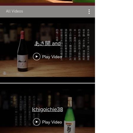
All Videos
あさ開 and
Play Video
Ichigoichie38
Play Video