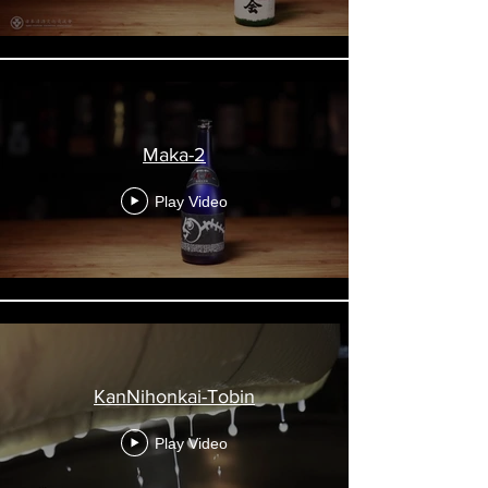
Maka-2
Play Video
KanNihonkai-Tobin
Play Video