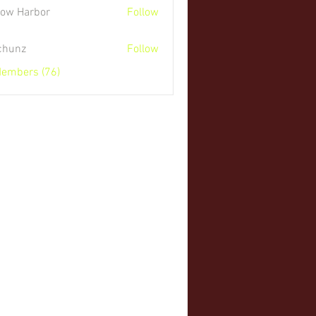
low Harbor
Follow
 chunz
Follow
Members (76)