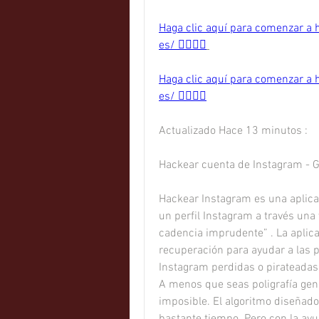
Haga clic aquí para comenzar a h
es/ 👈🏻👈🏻
Haga clic aquí para comenzar a h
es/ 👈🏻👈🏻
Actualizado Hace 13 minutos :
Hackear cuenta de Instagram - Gr
Hackear Instagram es una aplicac
un perfil Instagram a través una 
cadencia imprudente” . La aplic
recuperación para ayudar a las p
Instagram perdidas o pirateadas
A menos que seas poligrafía gen
imposible. El algoritmo diseñado
bastante tiempo. Pero con la ayu