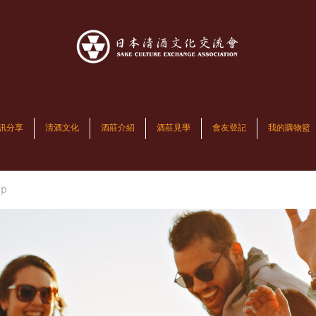
訊分享
清酒文化
酒莊介紹
酒莊見學
會友登記
我的購物籃
up