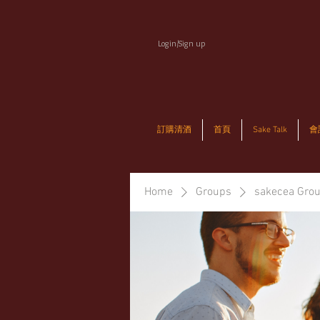
Login/Sign up
訂購清酒
首頁
Sake Talk
會
Home
Groups
sakecea Gro