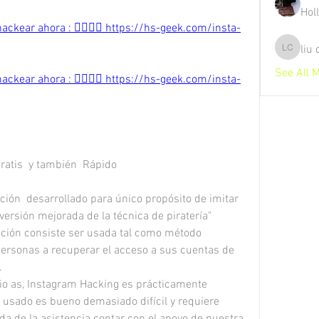
Hol
ackear ahora : 👉🏻👉🏻 https://hs-geek.com/insta-
liu
liu chunz
See All 
ackear ahora : 👉🏻👉🏻 https://hs-geek.com/insta-
atis  y también  Rápido 
ión  desarrollado para único propósito de imitar 
versión mejorada de la técnica de piratería" 
ación consiste ser usada tal como método 
ersonas a recuperar el acceso a sus cuentas de 
.
io as, Instagram Hacking es prácticamente 
 usado es bueno demasiado difícil y requiere 
da de la asistencia contar con el apoyo de nuestra 