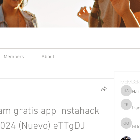
Members
About
Member
Har
Harriet 
tra
m gratis app Instahack 
tran kho
2024 (Nuevo) eTTgDJ
GD
GDqsKpz