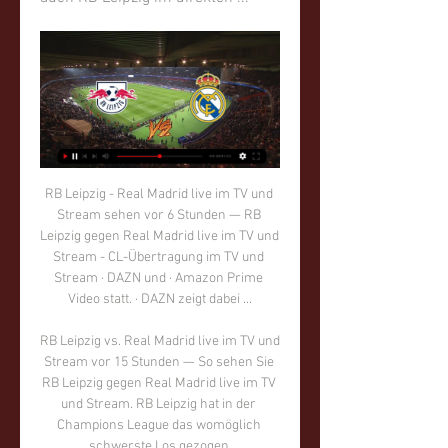
RB Leipzig - Real Madrid live im TV und Stream sehen vor 6 Stunden — RB Leipzig gegen Real Madrid live im TV und Stream - CL-Übertragung im TV und Stream · DAZN und · Amazon Prime Video statt. · DAZN zeigt dabei ...

RB Leipzig vs. Real Madrid live im TV und Stream vor 15 Stunden — So sehen Sie RB Leipzig gegen Real Madrid live im TV und Stream. RB Leipzig hat in der Champions League das womöglich schwerste Los gezogen.

Borussia Dortmund – FSV Mainz 05 LIVE dabei mit www.Liveticker.TV Beginnt jetzt das große Zittern? Fußball-Deutschland hat doch eigentlich nur darauf gewartet, dass Dortmund irgendwann in …

Abschlusstraining und PK: RB Leipzig vs. Real Madrid vor 14 Stunden — Das Training und die Medienrunde vor der Partie von RB Leipzig gegen Real Madrid | Verfolgt die wichtigen Termine live im Stream!

Die evangelische Johanneskirche Stadtkirche Düsseldorf ist eine offene Citykirche. Angebot und regelmäßige Öffnungszeiten richten sich an Menschen, die in der Stadt unterwegs sind und gerne mal wieder eine Kirche betreten möchten.

Fußball-Bundesliga-Aufstieger Wacker Innsbruck hat Tormann Hidajet Hankic verpflichtet. Der 23-Jährige kommt ablösefrei von Zweitligist Blau Weiß Linz und unterschrieb einen Einjahresvertrag mit Option, wie die Tiroler am Donnerstag mitteilten. Hankic absolvierte bisher 73 Spiele in der

St. Johann/W. Die SV Guntamatic Ried bestreitet am kommenden Donnerstag, dem 5. Oktober, ein Benefizspiel gegen den UFC Saiga Hans, der in seinem Team mit weiteren Kickern aus dem Bezirk Braunau antreten wird. Ankick ist um 16.30 Uhr auf dem Sportplatz der Union St. Johann am Walde. Der Erlös des

Ekstraklasa Frauen Polen Das neueste Ergebnis der Liga ist vom Spiel KPR Ruch Chorzow - KGHM Mertaco Zaglebie Lubin, 18:33 am 16.10.2019. Das nächste Ekstraklasa Frauen Spiel findet am 19.10.2019, 17:00 Uhr statt, KPR Kobierzyce ist zu Gast bei EKS Start Elblag.

8 01:56:27 1072 MNLA: TSV St. Otmar St. Gallen - GC Amicitia Zürich (08.09.2019 17:00) Download: Link Veröffentlichungsdatum: 08/09/2019 Folgen Sie uns Folgen Ähnliche Videos 02:09:35 SPL1: HSC Kreuzlingen - GC Amicitia Zürich (26.10.2019 16:00)

Berita Club Brugge - Dua laga tanpa. Link Live Streaming Liga Champions: Real Madrid Vs Club Brugge. Real Madrid akan menjamu Club Brugge di Santiago Bernabeu,. Club Brugge Vs LASK Linz 2-1. 08:49. Dunia 21 Agu 2019 10:20 VIDEO: Highlights Liga ChampioBuchen sie einen Termin mit Dr. Valentin Jaroschka, Pathologie. Auch Telefonnummer, Öffnungszeiten, Ausbildung, Auszeichnungen, Empfehlungen und Feedback.

RB Leipzig vs. Real Madrid live: Übertragung im TV, vor 16 Stunden — Das Hinspiel zwischen RB Leipzig und Real Madrid im Achtelfinale der Champions League wird von Amazon Prime Video im Livestream übertragen. DAZN ...

Deutschland dänemark u21 - can Diese Entscheidungen sind noch offen Noch zwei Spieltage, dann war es das auch schon wieder mit der Nations League. Kempf …

Unsere Projekte Jahrelange Leidenschaft in Bildern. Ob Film, Web, App oder Animation – jedes einzelne Projekt in unserer kleinen Galerie wurde mit viel Liebe zum Detail konzipiert, gestaltet und bis zur maximalen Zufriedenheit unserer Kunden geschliffen.

RB Leipzig - Real Übertragung: TV, Stream, Uhrzeit vor 23 Stunden — Red Bull Arena, Leipzig. Übertragung: Amazon Prime Video. Datum & Uhrzeit: Wann ist RB Leipzig gegen Real Madrid? In dieser Woche geht die ...

Heute Abend um 20.30 Uhr MESZ trifft die deutsche U19-Frauenfußball-Nationalelf in ihrem ersten Spiel der Eliterunde in Gruppe 1 auf die Republik Irland. Das Spiel wird im Live-Stream übertragen. Das Spiel …

Handball Damen: ATV Trofaiach SG – UHC Eggenburg. Mit diesem Sieg gegen den UHC Eggenburg konnte man sich eindrucksvoll für die 26 : 22 – Auswärtsniederlage revanchieren. Von Beginn an setzte man an diesem 09.12.2012 auf Tempo. Angetrieben über Spielmacherin Carina Edlinger wurden viele tolle Chancen herausgespielt und auch abgeschlossen.

Auch Kevin Moderer zu den Black Wings. Jetzt ist es fix: Nach Olivier Latendresse verlässt auch Kevin Moderer die 99ers in Richtung Linz. Der Stürmer hat bei den Black Wings bereits unterschrieben, die Oberösterreicher (stehen aktuell ja im EBEL-Halbfinale gegen Wien) wollen es allerdings erst nach der Saison offiziell machen.

Letzte Änderung am 11.01.2013 11:13:45 von [Unbekannter Nutzer] Link zu dieser Seite: http://sis-handball.at/Default.aspx?view=AlleSpiele&Liga.

Dieser Artikel beschreibt die A-Jugend Handball-Bundesliga 2018/19, zum Juniorinnenwettbewerb siehe A-Juniorinnen Handball-Bundesliga 2018/19.

ece-bulls Kapfenberg, Wiener Straße 35a – ece Einkaufs-Centrum. Die ece bulls sind eine einzigartige Bewegung, die in jeder einzelnen Familie der Region jemanden persönlich berührt. Wir sind ein Sportverein in Kapfenberg, der Basketball, Handball und Eishockey organisiert.

Der Berner war in Nashville während Jahren unterbezahlt.. Der EHC Biel triumphiert gegen Kantonsrivale SC Bern dank einem Treffer kurz vor Schluss.. Leben in Vegas, der Amoklauf – und eine Autofahrt; Kein Gegner soll sich mehr auf Kloten freuen

RB Leipzig – Real Madrid: Übertragung zur Champions vor 8 Stunden — RB Leipzig – Real Madrid: Übertragung zur Champions League im TV und Livestream Leipzig gegen Real übertragen. Auch auf Sky Austria wird die Partie zu sehen ...

Ausstellung unserer Überdachungen. Gerne können Sie sich vor Ort von unseren Systemen überzeugen. Erkunden Sie in aller Ruhe unsere verschiedenen Systeme, die Farben, die Möglichkeiten einer Sonderausstattung oder unsere diversen Markisen.

Der EV Zug beruhigt die Nerven nach dem Fehlstart in die Saison mit einem Sieg nach Penaltyschiessen gegen den HC Lugano. Für die Tessiner ist es der erste Punktgewinn der Saison.

Die Login-Seiten der Bank Austria werden verschlüsselt übertragen und beginnen daher mit https://. Kontrollieren Sie vor dem Login immer, ob als Inhaber des Sicherheitszertifikates "UniCredit Bank Austria AG" mit einem versperrten Sicherheitsschloss angezeigt wird.

RB Leipzig – Real Madrid: Übertragung im TV und vor 8 Stunden — Während in Deutschland Prime Video das Spiel zeigt, wird in Österreich DAZN die Begegnung Leipzig gegen Real übertragen. Auch auf Sky Austria ...

Live Ticker LA Galaxy II - Fresno FC D-2 Pro League - Statistiken, videos in echtzeit und LA Galaxy II - Fresno FC live ergebnis 13 Mai 2019.

GIESSEN 46ers 85:104 BG Göttingen | 16. Spieltag von BG Göttingen. Alle Termine im eigenen Kalender. Einmal hinzufügen. Immer aktuell. 100% kostenlos.

Die demografische Entwicklung in Österreich, welche sich grundsätzlich in einem steigenden Anteil der älteren und einem sinkenden Anteil der jüngeren Generation ausdrückt, hat ganz wesentliche Auswirkungen auf beinahe alle Bereiche des gesellschaftlichen Lebens.

Nach ersten Saison-Niederlagen haben Mainz 05 und der VfL Wolfsburg mit dem 0:0 Teilerfolge erzielt. Nun warten auf beide Clubs am Samstag harte Gegner. Mainz muss zum Tabellenletzten Schalke 04 und erwartet «Dampf im Kessel». Wolfsburg erwartet Mönchengladbach.

Die Panther wollen am heutigen Freitag um 19.30 Uhr gegen den Tabellenvierten Iserlohn Roosters den sechsten Sieg im sechsten Heimspiel feiern. Ein...

FRISCH AUF! Göppingen empfängt am Sonntag, den 03.11.19 um 16.00 Uhr den Bundesliga-Konkurrenten TBV Lemgo Lippe zum Bundesliga-Heimspiel in der EWS Arena. FRISCH AUF! hat vor der Nationalmannschaftspause einen wichtigen Punkt vom Auswärtsspiel beim Bergischen HC mitgebracht und damit seine Erfolgsserie auf 9:3 Punkte ausgebaut. Um den.

Sk Rapid Wien, Vienna,. Folge 8 ist online. Mit Daniel Mandl von abseits.at und dem # ASB habe ich über die (fehlende?). Dejan Ljubicic musste vorgestern beim Heimspiel des SK Rapid gegen Hartberg bereits nach knapp 50 Minuten vorzeitig ausgewechselt werden und stand die Befürchtung einer Bänderverletzung im Raum.

Überraschungsteam SC DHfK Leipzig möchte auch in Hannover (ab 19 Uhr LIVE im STREAM) Zählbares mitnehmen. Das Team von Christian Prokop kann mit einem Sieg bei den Niedersachsen seinen.

Der FC Bayern München muss im Hinspiel des Champions-League-Viertelfinals beim FC Sevilla ran. Die Spanier haben schon im Achtelfinale einen Top-Klub eliminiert. ran.de zeigt euch, wo ihr die Partie am Dienstag ab 20:15 Uhr live verfolgen könnt.

Sabine Lisicki und Mona Barthel halten beim WTA-Turnier in Miami die deutschen Fahnen hoch. Lisicki setzte sich souverän mit 6:3 und 6:2 gegen die Schwedin Sofia Arvidsson durch, Barthel siegte.

Champions League: RB Leipzig vs Real Madrid live im TV vor 17 Stunden — Ja! Amazon Prime Video übertragt die vollen 90 Minuten des Spiels RB Leipzig gegen Real Madrid live im Stream. Die Vorberichte starten um 20 Uhr ...

Clausthaler China-Woche steht bevor. Beleg dafür ist auch das China-Kompetenzzentrum der TU Clausthal. Gefördert vom Bundesforschungsministerium seit März 2018, ist es das Ziel, im Rahmen des wissenschaftlichen Austauschs insbesondere den Weg von Deutschland nach China stärker zu nutzen. Dabei bilden Studierende, Beschäftigte und Lehrende.

20 Euro sparen und schon heute Bayern – Liverpool live. Perfekt ist das schon für heute Abend: Bayern München und Liverpool treffen im Achtelfinal-Rückspiel der UEFA Champions League aufeinander. Ihr könnt das Spiel mit Sky Ticket im Livestream sehen und erhaltet 66 Prozent Rabatt. Normalerweise kostet das Ticket 29,99 Euro pro Monat.

Hier finden Sie alle Möglichkeiten, das Spiel VfL Wolfsburg gegen SC Paderborn 07 in der Bundesliga, 3. Spieltag 2019/20 LIVE als Internet-Stream oder im TV zu sehen (Das Spiel wurde bereits fix terminiert).

(1): Der Clube Recreativo da Caála war Tabellenführer, als die Saison 1975 nach 12 Spieltagen abgebrochen wurde. Grund war der unmöglich gewordene Spielbetrieb im Zusammenhang mit dem portugiesischen Kolonialkrieg, der nun in den vehement ausbrechenden angolanischen Bürgerkrieg …

RB Leipzig - Real Madrid: Übertragung der Champions - Ran vor 15 Stunden — RB Leipzig trifft im Achtelfinal-Hinspiel der Cha