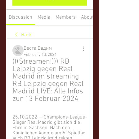
Discussion
Media
Members
About
Back
Веста Вадим
February 13, 2024
(((Streamen!))) RB 
Leipzig gegen Real 
Madrid im streaming 
RB Leipzig gegen Real 
Madrid LIVE: Alle Infos 
zur 13 Februar 2024
25.10.2022 — Champions-League-
Sieger Real Madrid gibt sich die 
Ehre in Sachsen. Nach den 
Königlichen könnte am 5. Spieltag 
auch RB Leipzig im direkten ...