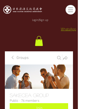
Login/Sign up
WhatsApp
Groups
sakecea Group
Public
·
76 members
Join