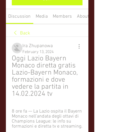
Discussion
Media
Members
About
Back
Ira Zhupanowa
February 13, 2024
Oggi Lazio Bayern 
Monaco diretta gratis 
Lazio-Bayern Monaco, 
formazioni e dove 
vedere la partita in 
14.02.2024 tv
8 ore fa — La Lazio ospita il Bayern 
Monaco nell'andata degli ottavi di 
Champions League: le info su 
formazioni e diretta tv e streaming.