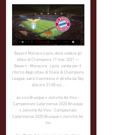
Bayern Monaco-Lazio, dove vedere gli ottavi di Champions 17 mar 2021 — Bayern · Monaco e · Lazio, valida per il ritorno degli ottavi di finale di Champions League, sarà trasmessa in diretta da Sky alle ore 21:00 sui ...

ao vivo Brusque x Joinville Ao Vivo - Campeonato Catarinense 2020 Brusque x Joinville Ao Vivo - Campeonato Catarinense 2020 Brusque x Joinville Ao Viv

54 offerte di lavoro per agente ottica benevento, tutte le offerte di lavoro per agente ottica benevento, agente ottica benevento su Mitula Lavoro. /consulente commerciale/ agente commerciale queste figure si occuperanno di identificare nuove opportunità di business. Per lanalisi dei bisogni del cl

Champions League oggi in TV, le partite degli ottavi 17 ore fa — gratuita su Canale 5. La prima Stessi canali anche per vedere PSG-Real Sociedad mentre Lazio-Bayern Monaco andrà in onda solo su Prime Video.

La Lentopallon Mestaruusliiga è la massima serie del campionato finlandese di pallavolo maschile: al torneo partecipano undici squadre di club finlandesi e la squadra vincitrice si …

Lazio-Bayern Monaco, Sarri in conferenza: "Sono favoriti 9 ore fa — Oggi, a Formello, si è tenuta la conferenza stampa pre partita di Lazio-Bayern Monaco, dove hanno parlato mister Sarri e Ciro Immobile.

Testa a testa Deportivo Llacuabamba - Ayacucho FC (Peru - Primera) del 13-03-2020, Statistiche su dati storici, eventi ritardatari e frequenti, movimenti quota, grafici per confronto squadre.

Con NOW TV hai Film, Serie TV, Show, documentari, cartoni animati, programmi per bambini e sport online, in streaming live e on demand. Attiva subito!

Sono finiti da pochi istanti i sorteggi degli ottavi di Europa League. Le avversarie delle italiane sono entrambe spagnole: l’Inter ha pescato il Getafe (andata a San Siro) mentre la Roma il.

Renan Pedrada não esteve na viagem para Erechim nesta quinta-feira, 16, quando o Esportivo perConfronta squadre FC Yenisey Krasnoyarsk - Shinnik Yaroslavl H2H. Statistiche, gol realizzati, condizione attuale, prognostici e le quotazioni

Serie B: Brescia promosso in Serie A! Il Lecce cade a Padova, colpo Livorno al Bentegodi Nell’anticipo delle 12.30 il Palermo non va oltre il pareggio contro lo Spezia: a tenere banco sono più i problemi societari che potrebbero costare la retrocessione ai siciliani.

Hills Brumbies vs Hakoah Sydney City East il risultato di lega in tempo reale Cup Australia. Presentiamo il risultato in tempo reale, le formazioni in pre-partita, gli attaccanti, le statistiche e le tabelle di liga

Brazilian Clubs - Foundation Dates. Associação Atlética Anapolina (Anápolis, GO) 1 jan 1948 Aparecida Esporte Clube (Aparecida de Goiânia, GO) 1 jan 1995 Esporte Clube Bahia (Salvador, BA) 1 jFederico Gaio, 27enne faentino numero 1245 Atp e quarta testa di serie delle “quali” è stato sorteggiato al primo turno contro il brasiliano Joao Menezes, numero 176 del ranking mondiale (sfida inedita), mentre Alessandro Giannessi, numero 154 Atp ed ottava testa di serie, deve vedersela con il portoghese Joao Domingues, numero 175 del ranking mondiale: uno pari il bilancio dei precedenti tra il 29enne di La …

Sarri, la conferenza stampa prima di Lazio-Bayern Monaco 11 ore fa — Rivivi la diretta. Le parole dell'allenatore biancoceleste alla vigilia della partita degli ottavi di finale di Champions League contro i ...

I nostri cookie di profilazione e quelli installati da terze parti ci aiutano a migliorare i nostri servizi online anche per proporti pubblicità in linea con le tue preferenze.

Maurizio Sarri, tecnico della Juventus, ha diramato la lista dei convocati in vista della sfida contro il Brescia. Ecco l'elenco completo, nel quale non figura Cristiano Ronaldo per un riposo.

[LIVE] Segui il risultato Basilea LASK in diretta della partita con il nostro Livescore Calcio. Partita di Champions League giocata in data 07/08/19 18:00.

Lazio-Bayern Monaco 14 febbraio: quote, statistiche 13 ore fa — oggi in TV · Risultati Vincenti · Pronostici Betting Exchange · Pronostici Sicuri · Pronostici 1X2 · Pronostici Calcio Gratis · Domande ...

Dove vedere Lazio - Bayern Monaco: diretta, previsioni e quote 3 giorni fa — Analisi pre-partita di Lazio - Bayern Monaco (Champions League 14/02/2024): formazioni probabili, pronostici e quote migliori dei bookmaker.

Testa a testa KFUM Oslo - Kongsvinger (Norway - Eliteserien > Relegation/Promotion) del 27-11-2019, Statistiche su dati storici, eventi ritardatari e frequenti, movimenti quota, grafici per confronto squadre.

ROMA – Verona-Torino, partita valida per la terza giornata del campionato italiano di calcio di Serie A (), verrà trasmessa in diretta tv su Sky Sport ed in diretta streaming su SkyGo alle ore 12e30. Servizi riservati agli abbonati della piattaforma satellitare.

Federico Gaio ha sconfitto Alessandro Giannessi nel turno decisivo delle qualificazioni del torneo ATP 250 di Quito. Il tennista di Faenza ha sconfitto Giannessi con il risultato di 36 76 (5) 76.

Boulogne S. M. - AS Lyon-Duchère, National: comparazione delle quote 1X2 e statistiche per scommettere su questa partita con i migliori bookmaker.

Alessandro Borghi, Il primo re. Fabrizio Federico, Martin Eden Marco Spoletini, Pinocchio.. Francesco Grisi – Gaia Bussolati, Il primo re Rodolfo Migliari,.

Calcio: Bayern Risultati in diretta, Calendario, Risultati Calcio - Germania: Bayern risultati in tempo reale, risultati finali, calendario, classifiche, dettaglio delle partite con marcatori, cartellini gialli e ...

Hellas Verona Serie A 2019-20 Sport News Streaming Calcio Streaming Serie A Torino Calcio News Verona-Torino Jacopo Formia Come Arrigo Sacchi amo il calcio, e lo sport in generale, perché è la cosa più importante delle cose meno importanti, e come Maurizio Mosca cerco di spargere allegria tra la gente.

Serie B Benevento, poker e +17 sul Frosinone. Trapani-Spezia 1-1. I giallorossi di Pippo Inzaghi vincono in casa dell'Entella 4-0, mentre la squadra di Italiano non va oltre il pari in casa dei.

GETAFE, SPAGNA, - Dopo la sconfitta in campionato contro la Juve, l' Inter di Antonio Conte prepara la sfida di giovedì contro il Getafe valida per l'andata degli ottavi di finale di Europa League ..

Domenica 9 febbraio: le partite di calcio in tv oggi e stasera, anche in diretta streaming. In attesa del derby Inter-Milan, con calcio d’inizio alle 20.45, una lunga giornata di calcio in tv.

Diretta tv e streaming Olympiakos-Wolverhampton. Il match tra Olympiakos e Wolverhampton, con fischio d’inizio previsto alle ore 17, sarà visibile in diretta tv sul canale 255 di Sky Sport. Scopri se Olympiakos-Wolverhampton è visibile in diretta streaming su William Hill.

Lazio-Bayern Monaco: dove vederla in tv e streaming 7 ore fa — Lazio-Bayern Monaco va in scena domani alle ore 21.00 italiane. La partita è disponibile in diretta su tutti gli smart tv abilitati e che ...

Lega Basket, in accordo con la Federazione Italiana Pallacanestro, ha deciso di estendere la sospensione delle gare anche alla ottava giornata di ritorno in programma martedì 10, …

Fenerbahce - Menemen Spor . 6:0 (2: 0) Questa partita non è stata visitata da nessun altro utente di TM . Per usare questa funzione è necessario la registrazione gratuita sul nostro sito..

Getafe-Ajax - Anteprima Statistica Getafe 2-0 Ajax - Europa League 2019/2020 - Anteprima Statistica Usiamo i cookies per assicurarti la migliore esperienza sul nostro sito.

Cristiano Ronaldo, nuove indiscrezioni sul futuro Nuove voci sul futuro dell'attaccante della Juve, che si sarebbe riavvicinato al Real Madrid.

14.07.2020 23:38 - SERIE A, L’Atalanta travolge il Brescia: finisce 6-2 14.07.2020 23:00 - BENFICA, Accusa di frode fiscale al club e presidente 14.07.2020 22:30 - VIOLA IN TV, Domani col Lecce.

Trova le ultime quote su Eskilsminne IF - Lunds BK Calcio con SmartBets. Raggiungi SmartBets e personalizza il tuo account per ottenere il massimo.

Champions League | Lazio-Bayern Monaco, Sarri carica i Non dobbiamo dimenticarci che siamo privilegiati, probabilmente avremmo giocato a calcio anche gratis”. Vecino. “Non è stato bene Copyright © 2006-24 ...

BRESCIA-NAPOLI STREAMING – La 25a giornata della Serie A 2019-20 si apre allo stadio “Mario Rigamonti”, dove si affrontano il Brescia di Diego Lopez e il Napoli di Rino Gattuso. Qui di seguito vi proponiamo tutte le info utili per vedere la partita in diretta streaming e in Tv, a partire dalle ore 20.45.. Brescia-Napoli Streaming Sky: Diretta Gratis Online

LECCE – “Non mi aspettavo la promozione diretta, la prima dalla C alla B non potevamo non vincerla in questo triennio, altrimenti le strade si sarebbero divise, quella dello scorso anno era programmata. Il primo anno con 74 punti ma non abbiamo vinto, l’anno scorso con 74 punti era imprescindibile. Questa, invece, è inaspettata. A […]

Alberto Matano piange in diretta a «Domenica In»: le lacrime vip in tv. Il giornalista e conduttore de «La vita in diretta» si commuove parlando del suo rapporto con Mara Venier e con la famiglia.

~(LIVE Wolverhampton – Southampton live stream free Blog › Forum › Lavorazione Fimo › Attrezzi per la lavorazione › ~(LIVE Wolverhampton – Southampton live stream free Questo argomento contiene 0 risposte, ha 1 partecipante, ed è stato aggiornato da spearunphosback1980 2 mesi, 2 settimane fa .

Ragazzi, vorrei segnalarvi che “Ascolta in streaming” non mi funziona da un po’ di mesi, non so se sia solo un mio problema. Comunque guardarvi è meglio ed è sempre un grande piacere, vi seguo da quando avevo circa 10 anni, praticamente da quando è nata Radio Company.

Lazio-Bayern Monaco dove vederla: Sky, Canale 5 o 8 ore fa — La Lazio ospita il Bayern Monaco nell'andata degli ottavi di Champions League: le info su formazioni e diretta tv e streaming.

Per vedere Juventus – Verona in TV su queste due piattaforme è necessario avere uno smart TV, oppure utilizzare un box tv Android da collegare alla prota HDMI. Come guardare in streaming Juventus – Verona. Juventus – Verona è 