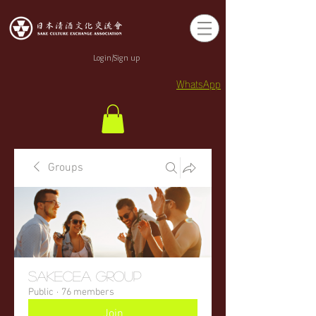
Login/Sign up
WhatsApp
Groups
sakecea Group
Public
·
76 members
Join