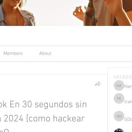
Members
About
Member
Har
Harriet 
tra
k En 30 segundos sin 
tran kho
a 2024 [como hackear 
GD
GDqsKpz