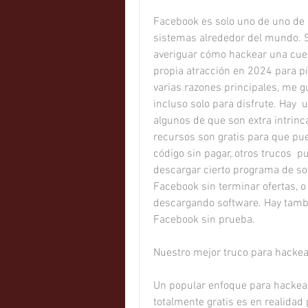
Facebook es solo uno de uno de l
sistemas alrededor del mundo. S
averiguar cómo hackear una cuen
propia atracción en 2024 para p
varias razones principales, me gu
incluso solo para disfrute. Hay 
algunos de que son extra intrinc
recursos son gratis para que pu
código sin pagar, otros trucos  p
descargar cierto programa de sof
Facebook sin terminar ofertas, o 
descargando software. Hay tambi
Facebook sin prueba.
Nuestro mejor truco para hacke
Un popular enfoque para hackear
totalmente gratis es en realidad 