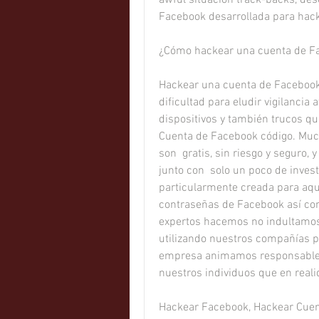
Facebook desarrollada para hac
¿Cómo hackear una cuenta de Fa
Hackear una cuenta de Facebook
dificultad para eludir vigilancia 
dispositivos y también trucos qu
Cuenta de Facebook código. Much
son  gratis, sin riesgo y seguro
junto con  solo un poco de invest
particularmente creada para aqu
contraseñas de Facebook así com
expertos hacemos no indultamos 
utilizando nuestros compañías p
empresa animamos responsable u
nuestros individuos que en real
Hackear Facebook, Hackear Cuen