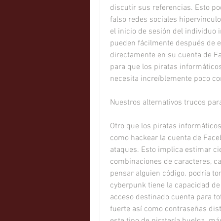
discutir sus referencias. Esto pod
falso redes sociales hipervínculo
el inicio de sesión del individuo
pueden fácilmente después de es
directamente en su cuenta de Fa
para que los piratas informático
necesita increíblemente poco co
Nuestros alternativos trucos pa
Otro que los piratas informático
como hackear la cuenta de Facebo
ataques. Esto implica estimar cien
combinaciones de caracteres, ca
pensar alguien código. podría to
cyberpunk tiene la capacidad de 
acceso destinado cuenta para tot
fuerte así como contraseñas dist
este tipo de piratería huelga  más 