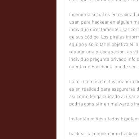
Ingeniería social es en realidad
usan para hackear en alguien más
individuo directamente usar corre
de sus código. Los piratas inform
equipo y solicitar el objetivo el i
reparar una preocupación. es vit
individuo pregunta privado info 
cuenta de Facebook  puede ser  
La forma más efectiva manera de
es en realidad para asegurarse d
así como tenga cuidado al usar 
podría consistir en malware o in
Instantáneo Resultados Exacta
hackear facebook como hackear 