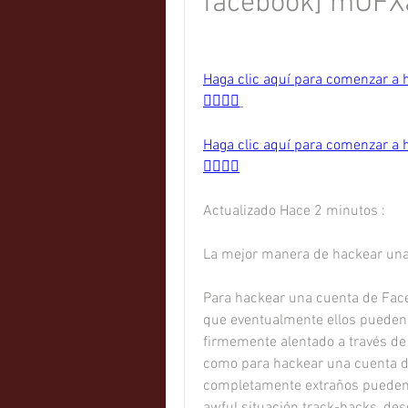
facebook] mUFX
Haga clic aquí para comenzar a h
👈🏻👈🏻
Haga clic aquí para comenzar a h
👈🏻👈🏻
Actualizado Hace 2 minutos :
La mejor manera de hackear un
Para hackear una cuenta de Face
que eventualmente ellos pueden c
firmemente alentado a través de
como para hackear una cuenta d
completamente extraños pueden f
awful situación track-backs, des