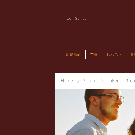
Login/Sign up
訂購清酒
首頁
Sake Talk
會
Home
Groups
sakecea Gro