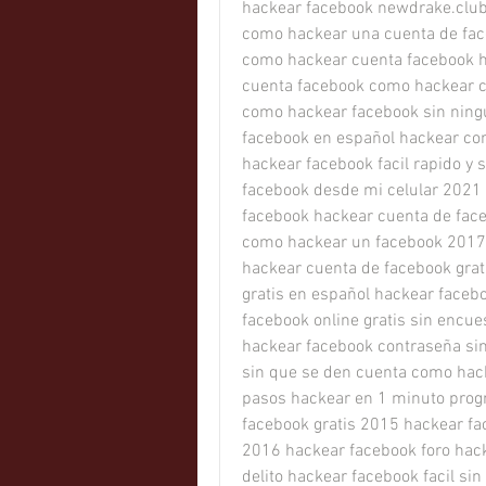
hackear facebook newdrake.club
como hackear una cuenta de face
como hackear cuenta facebook h
cuenta facebook como hackear c
como hackear facebook sin ningu
facebook en español hackear con
hackear facebook facil rapido y
facebook desde mi celular 2021 
facebook hackear cuenta de face
como hackear un facebook 2017 
hackear cuenta de facebook grat
gratis en español hackear facebo
facebook online gratis sin encu
hackear facebook contraseña si
sin que se den cuenta como hacke
pasos hackear en 1 minuto prog
facebook gratis 2015 hackear fa
2016 hackear facebook foro hack
delito hackear facebook facil si