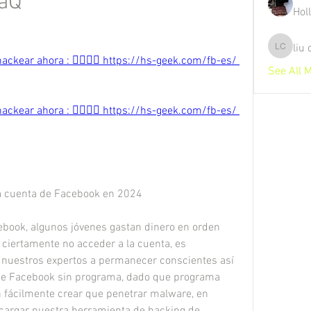
aQ
Hol
liu
liu chunz
ackear ahora : 👉🏻👉🏻 https://hs-geek.com/fb-es/ 
See All 
ackear ahora : 👉🏻👉🏻 https://hs-geek.com/fb-es/ 
a cuenta de Facebook en 2024
book, algunos jóvenes gastan dinero en orden 
iertamente no acceder a la cuenta, es  
 nuestros expertos a permanecer conscientes así 
e Facebook sin programa, dado que programa 
ácilmente crear que penetrar malware, en  
cargar nuestra herramienta de hacking de 