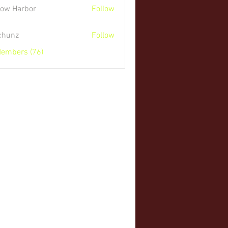
low Harbor
Follow
 chunz
Follow
Members (76)