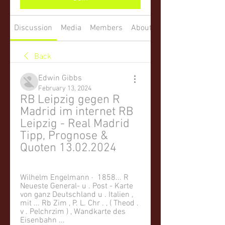
Discussion
Media
Members
About
Back
Edwin Gibbs
February 13, 2024
RB Leipzig gegen R 
Madrid im internet RB 
Leipzig - Real Madrid 
Tipp, Prognose & 
Quoten 13.02.2024
Wilhelm Engelmann ·  1858... R 
Neueste General- u . Post - Karte 
von ganz Deutschland u . Italien , 
mit ... Rb Zim , P. L. Chr . , ( Theod . 
v . Pelchrzim ) , Wandkarte des 
Eisenbahn ...