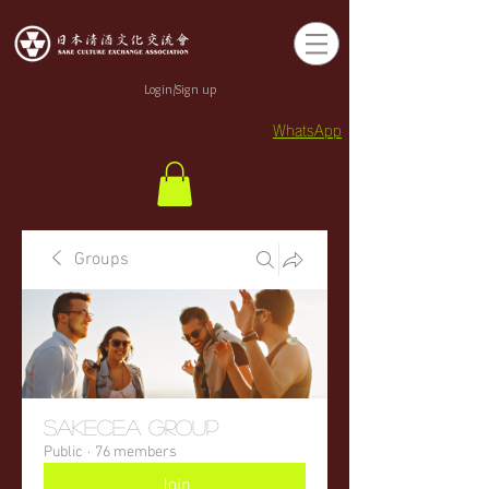
Login/Sign up
WhatsApp
Groups
sakecea Group
Public
·
76 members
Join