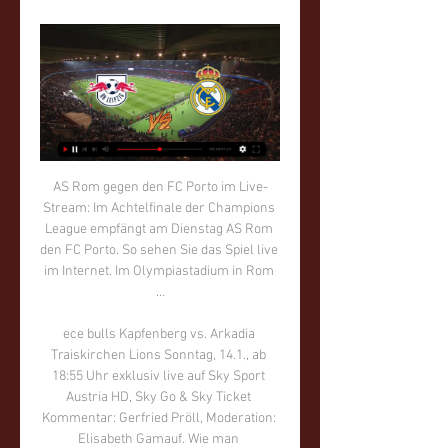
AS Rom gegen den FC Porto im Live-Stream: Im Achtelfinale der Champions League empfängt am Dienstag AS Rom den FC Porto. So sehen Sie das Spiel live im Internet. Im Olympiastadium in Rom …

ece bulls Kapfenberg vs. Arkadia Traiskirchen Lions Sonntag, 14.1., ab 18:55 Uhr exklusiv live auf Sky Sport Austria HD, Sky Go & Sky Ticket Kommentar: Gerfried Pröll, Moderation: Elisabeth Gamauf. Wie man Spitzenreiter Gmunden fachgerecht in dessen eigener Halle zerlegt, haben die ece bulls Kapfenberg bereits bewiesen.

Streaming-Konsumenten sind keine Musiksammler und Musikforscher. Sie verbohren verbohren sich nicht in die Geschichte einer Band, haben nie einen Flohmarkt nach seltenen Aufnahmen abgesucht, sind häufig nicht einmal Fans bestimmter Künstler. Videos, Konzerte, Streaming - es ist eine ständig fluktuierende Sphäre, in der man sich frei bewegt.

Nach dem Spiel war Damir Buric wieder Damir Buric. Die Pressekonferenz nach dem 2:2 gegen Duisburg war soeben Geschichte, und der Trainer der SpVgg Greuther Fürth tauschte sich neben dem Podium.

Einen Tag vor Heiligabend empfangen die Panther vor AUSVERKAUFTEM HAUS den ERC Ingolstadt zum bayerischen Derby. Das erste Heimspiel konnte Ingolstadt...

Die Augsburger Panther haben den Vertrag von Verteidiger Patrick McNeill für die kommende Saison verlängert. Dies teilte der Verein aus der Deutschen Eishockey Liga (DEL) am Sonntag mit. Der 31.

HC Elbflorenz/Dresden · Fr - , HC Rhein. Liga, HSC Coburg II, HSC Bad Neustadt, So. , , , , BZOL MD, HSC Coburg, HC auto-vip.eu Aug. Anders als in den Jahren zuvor startet der HSC Coburg die Die erste Begegnung gegen den HC Elbflorenz startet am August.

Champions League im TV und Livestream: RB Leipzig 18.12.2023 — Champions League im TV und Livestream: RB Leipzig – Real Madrid siehst du hier live Der Livestream ist über das Internet, Smart-TV oder den ...

„Mal sehen, was da überhaupt noch geht“, gestand die Rostockerin am Rande des Berlin-Marathon, als sie in der ARD-Live-Übertragung am Mikrophon Rede und Antwort stand, und zielte dabei vornehmlich auf die äußerst kurze Regenerationsphase nach ihrem Husarenstück von Göteborg ab.

Real Madrid gegen RB Leipzig live in Stream & TV 14.09.2022 — Real Madrid gegen RB Leipzig: Zum zweiten Champions-League-Spieltag werden die Leipziger vom spanischen Meister empfangen.

Morten Ravneng ist bei Facebook. Tritt Facebook bei, um dich mit Morten Ravneng und anderen Nutzern, die du kennst, zu vernetzen. Facebook gibt Menschen...

Hier finden Sie die Weltbild Filiale in Ihrer Nähe! Besuchen Sie uns vor Ort in einer unserer Weltbild Filialen – viele tolle Angebote warten auf Sie.

Europa League - Young Boys in Albanien, Lugano in Luzern - YB strebt am Donnerstag in Albanien bei Skenderbeu den ersten Auswärtssieg in der Europa League seit drei Jahren an. Lugano bestreitet gegen FCS Bukarest in Luzern das erste Heimspiel seit 2002.

lakers.ch Hunderte Fans, Supporter, 100er-Club-Mitglieder und sonstige Freunde der SCRJ Lakers haben sich bereits für den Extrazug vom 26. Januar 2019 nach Biel angemeldet. Unser Dank gebührt dabei unseren Stehplatz-Fans, die sich mit viel Engagement im Verkauf der Voucher eingesetzt haben.

EC Panaceo VSV - EC-KAC. Stadthalle Villach. Karten kaufen. Fr 22.11. 19:15 Uhr. EC Panaceo VSV - EHC LIWEST Black Wings Linz. Stadthalle Villach. Karten kaufen. Fr 29.11.. EC Panaceo VSV - Dornbirn Bulldogs. Stadthalle Villach. Karten kaufen. So 19.01. 17:30 Uhr. EC Panaceo VSV - HC Orli Znojmo. Stadthalle Villach. Karten kaufen. nach oben.

ALBA Berlin ist vorzeitig in das Halbfinale um die deutsche Basketball-Meisterschaft eingezogen. Die Hauptstädter setzten sich im dritten Viertelfinalspiel gegen ratiopharm Ulm mit 100:83 (50:43) durch und entschieden die Best-of-Five-Serie frühzeitig mit 3:0 für sich.

Auf der MediaNight stellen die Studierenden der Hochschule der Medien wieder vor, woran sie im Sommersemester gearbeitet haben. In der Nobelstraße 10, 8 und 10a sind ca. 120 Projekte aus nahezu allen Studiengängen der Hochschule zu sehen.

Champions League: RB Leipzig vs Real Madrid live im TV vor 17 Stunden — Gibt es einen kostenlosen Livestream für RB Leipzig gegen Real Madrid? Das Internet bietet natürlich Alternativen, wenn du nicht für den ...

Fachärzte Bad Radkersburg - sichten Sie alle Firmen und Unternehmen mit Adresse, Telefonnummer und ★ Bewertungen. Das Stadtbranchenbuch für Bad Radkersburg zeigt Ihnen aktuell ᐅ 85 Einträge.

Gesetzliche Feiertage 2020 in Lettland. Dazu Gedenktage, Ruhetage, religiöse Feste, Nationalfeiertag, Ferien sowie landesweite und regionale Bräuche.

Wir bieten Ihnen für jedes Bedürfnis die passende Banklösung. Egal, ob es dabei um Konten und Karten, ein Eigenheim, Vorsorge oder eine Geldanlage geht.

Leander Dendoncker Geboortedatum: 15-04-1995: Huidige club: Wolverhampton Wanderes: Vorige club(s): Wolverhampton Wanderers Wolverhampton Wanderes

7 mal in München, Rosenheim & Weiden. RABE Bike ist kein anonymer Webstore! Als der renommierteste Mountainbike Shop in München findest du uns mit derzeit 7 Filialen. Wenn du also im Raum München oder in der Oberpfalz wohnst, empfehlen wir bei einem unserer RABE Fahrrad Shops vorbeizuschauen. Persönliche Beratung ist uns wichtig. Aber auch.

Schauen Sie sich mal die Infografik für das Spiel FC United Zurich vs FC Basel II an - Sporticos.com ist ein Webservice, der Spieltagsprognosen in einer attraktiven Form von Infografiken präsentiert

Robert ist seit 2004 für haimspiel.de tätig und hat in der Zeit unter anderem am Radio das Rekordspiel gegen Mannheim kommentiert und war Mit-Ideengeber für die "Wir sind Haie"-Shirts. Zusammen mit Dennis hat er die Facebook-Seite der Kölner Haie ins Leben gerufen und für den Club aufgebaut

Du hast 4 Möglichkeiten, von Lugano nach Luzern, Hotel Seeburg zu kommen. Die Billigste ist per Bus und kostet 7€. Die Schnellste ist per Autofahrt und dauert 1 Stunde.

Welche Partien der Champions League sind in Deutschland wo im TV oder im LIVE-STREAM zu sehen? Goal liefert den Überblick vor Start der Gruppenphase. DAZN und Sky sind die beiden Übertragungssender der UEFA Champions League in der Saison 2019/20. Goal …

Beatriz Ferrer-Salat verletzt – kein Start in Göteborg Doro Schneider und Rock’n Rose rocken Grand Prix in Münster Olympische Spiele erst in Paris – Los Angeles folgt

RB Leipzig gegen Real Madrid LIVE: Alle Infos zur vor 5 Tagen — Wo wird Leipzig gegen Real Madrid heute übertragen? Das Achtelfinale-Hinspiel zwischen RB Leipzig und Real Madrid wird am Dienstag ab 21:00 Uhr ...

Die Hardee’s Pro Classic 2018 war ein Tennisturnier für Damen in Dothan, Alabama. Das Sandplatzturnier war Teil des ITF Women’s Circuit 2018 und fand vom 16. bis 22. April 2018 statt.

RB Leipzig vs. Real Madrid live: Übertragung im TV, vor 15 Stunden — RB gegen Real live: Übertragung im Ticker - Champions League. Eurosport.de begleitet das Hinspiel zwischen RB Leipzig und Real Madrid im ...

Duisburg vs Greuther Fürth Live-Ticker, Fussball Deutschland, Dezember 02 2017. Ergebnis Duisburg vs Greuther Fürth Livescore und Resultat. Tore, Aufstellungen, Spieler, Schiedsrichter und Nachrichten.

Nachtexpress Für Nachtschwärmer, EVZ-Fans und Geniesser: Wir bringen Sie auch zur späten Stunde noch nach Hause. Auf sechs Linien sind wir im Zuger Nachtexpress für Sie im ganzen Kanton unterwegs, damit auch nachts nichts in Zug stehen bleibt.

Der Cup schreibt eigene Geschichten, das ist ein viel bemühter Satz. Im Halbfinal hatte dieser insofern seine Richtigkeit, als der EVZ zuvor achtmal hintereinander gegen Bern verloren hatte und die Lakers siebenmal in Folge gegen die Tigers. Mit Zug und Bern trafen die beiden derzeit besten Teams

So sehen Sie Real Madrid gegen RB Leipzig im TV und 14.09.2022 — Das Champions-League-Duell zwischen Real Madrid und RB Leipzig sehen Sie im TV auf dem Sender DAZN2, im Internet bietet DAZN einen Livestream.

Pirates of the Caribbean (englisch für Piraten der Karibik), oder alternativ auch Fluch der Karibik genannt, ist eine Piratenfilmreihe von Walt Disney Pictures, die auf der gleichnamigen Themenfahrt basiert. Zur Filmreihe sind auch viele Videospiele und zwei weitere Attraktionen in den Disneylands erschienen. In der Hauptrolle, Jack Sparrow.

TUSEM-Rechtsaußen Felix Klingler über die bevorstehende Partie: „In Dresden erwartet uns ein unangenehmer Gegner, der in eigener Halle schwer zu schlagen sein wird. Das Team des HC Elbflorenz hat in der letzten Woche mit dem Auswärtssieg in Lübeck gezeigt, dass sie gegen jeden Gegner in dieser Liga bestehen können. Trotzdem fahren wir.

BG Göttingen und Basket Oldenburg im Pokal-Viertelfinale. 29.09.2019 - Die BG Göttingen und die EWE Baskets Oldenburg haben das Viertelfinale des deutschen Basketball-Pokals erreicht.

Der Cup des Österreichischen Fußball-Bundes wurde in der Saison 1984/85 zum 51. Mal ausgespielt. Pokalsieger wurde vor 15.000 Zuschauern im Wiener Gerhard-Hanappi-Stadion der SK Rapid Wien, nachdem das Spiel 1:1 (0:0) und auch die Verlängerung 3:3-Unentschieden geendet hatte, durch einen 6:5-Sieg im Elfmeterschießen im Finale gegen den FK.

Head to Head: RB Leipzig vs Real Madrid vor 14 Stunden — Before the Champions League round of 16: The key players from RB Leipzig and Real Madrid in comparison ▷ Everything you need to know before ...

FC Münsingen – Sandreutenen, Münsingen 16. August 2019 – 20:15 Uhr Organisator FC Münsingen Teilnehmer 1 FC Münsingen Turnierdatum 16.08.2019 2 SC Münchenbuchsee Kontaktperson Jürg Hauert 3 FC Breitenrain @-Mail j.hauert@blattenheid.ch 4 SC Bümpliz Telefon Platz 1 Zeit Spiel Resultat

RB Leipzig vs. Real Madrid Tipp, Prognose & Quoten vor 16 Stunden — Wenn man in der Champions League gegen die Königlichen antreten darf, noch dazu in einem Achtelfinale, dann muss man als Trainer nicht mehr viel ...

Der DHB-Pokal der Frauen 2016/17 war die 43. Austragung des wichtigsten deutschen Hallenhandball-Pokalwettbewerbs für Frauen. DHB-Pokalsieger 2017 wurde der Buxtehuder SV, der im Fin