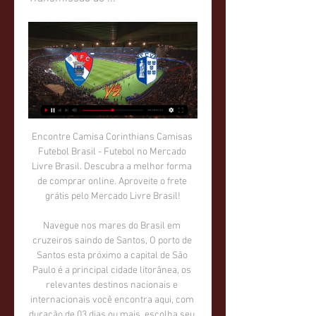
Encontre Camisa Corinthians Camisas Futebol Brasil - Futebol no Mercado Livre Brasil. Descubra a melhor forma de comprar online. Aproveite o frete grátis pelo Mercado Livre Brasil!

Navegue nos mares do Brasil em cruzeiros saindo de Santos, O porto de Santos esta próximo a capital de São Paulo é a principal cidade litorânea, os relevantes destinos nacionais e internacionais você encontra aqui, com duração de 03 dias ou mais, escolha seu pacote de cruzeiro por destino ou navio.

Gil Vicente - Vizela placar ao vivo, H2H e escalações Gil Vicente Vizela esultado ao vivo (e transmissão online) começa no dia 13 de fev. de 2024 as 15:30 horário UTC em Portugal, Barcelos, Estadio Cidade de ...

Jornada AO VIVO: Gil Vicente-Vizela fecham 21.ª ronda em há 5 dias — 00:05 - Esta terça-feira marca o regresso da Liga dos Campeões, para os dois primeiros jogos da primeira mão dos oitavos de final. A partir das ...

assistir Gil Vicente FC e FC Vizela ao vivo hoje há 9 horas — assistir Gil Vicente FC e FC Vizela ao vivo hoje Gil Vicente x Vizela » Placar ao vivo, Palpites, Estatísticas 13.02.2024 Transmissão ao ...

- Ainda não terminamos a Copa de 2010, mas já estamos no ritmo do samba de 2014. O Brasil é o país do futebol. Não há um lugar no mundo que se identifique mais com esse esporte do que o Brasil. Cinco títulos mundiais estão lá, onde o futebol é uma religião. Chegou a hora de levarmos a Copa de volta à América do Sul e ao Brasil.

Miss São Paulo 2016 foi a 61ª edição do tradicional concurso de beleza feminina do Estado que tem como intuito selecionar dentre várias candidatas, a melhor, para que esta possa representar sua cultura e beleza no certame de Miss Brasil 2016 . O evento é produzido pela Floresta Produções sob direção de Karina Ades e supervisão da Be.

André Santos iniciou a carreira no Figueirense tendo passagem também pelo Flamengo, Atlético Mineiro, Corinthians, Fenerbahçe e atualmente Arsenal. Após os Gunners contratarem o lateral esquerdo Monreal, o lateral brasileiro acabou perdendo espaço no clube e por isso poderá ser negociado.

Arturzinho, que é dono de um centro de treinamento em Campo Grande, Zona Oeste do Rio de Janeiro, prometeu se apresentar no Barradão, em Salvador, na próxima sexta-feira, quando deverá assinar contrato e começar a traçar planos para a próxima temporada. Com Lancepress

Na última quinta-feira (10), um suspeito de envolvimento na morte de um policial militar foi preso no Hospital Federal de Bonsucesso, na zona norte da cidade. Lucas de Souza Portugal, conhecido como LC, é suspeito de matar o sargento Wendel de Paula Lima. O crime ocorreu em julho de 2016, na

Esporte Clube XV de Novembro de Piracicaba - Rua Silva Jardim, 849, Piracicaba, Brazil - Rated 3 based on 3 Reviews "Boa noite? Sou de Pernambuco e...

03/05/2013 - Os olhos do piloto Edson Coelho Júnior brilhavam após o primeiro treino da abertura da 3ª edição da Mercedes-Benz Grand Challenge, que aconteceu nesta tarde no Circuito Anhembi, em São Paulo, que abriu a programação da Itaipava São Paulo Indy …

Shipshewana On the Road Tour Group | Spectacular Scents C há 9 horas — assistir Gil Vicente e Vizela ao vivo Gil Vicente Futebol Clube: Início 13/02/2024 17/02/2023 — Raio-X - Histórico de Gil Vicente - FC ...

Assistir Gil Vicente x Vizela Ao Vivo - 13/02/2024 há 7 horas — Gil Vicente x Vizela ao vivo: onde assistir Campeonato Português. A partida entre Gil Vicente x Vizela acontece neste dia 13/02/2024, às 12h30 ( ...

Brasil de Pelotas x Paraná: saiba como assistir AO VIVO na TV. Brasil de Pelotas x Paraná: Depois de 16 anos, o tradicional Brasil de Pelotas está de volta à segunda divisão do Campeonato Brasileiro. A estreia ocorre neste sábado, 14, a partir das 16h, contra o Paraná…

O Criciúma pegou o torcedor de surpresa em dezembro ao anunciar o lateral-direito Maicon como reforço pra temporada. Desde lá, ele vem treinando e se preparando junto com o restante do elenco. O jogador de 37 anos foi oficialmente apresentado pelo Tigre nesta terça-feira.

A ACE-Guarulhos é uma associação que apóia os empresários guarulhenses através da representação, da geração de negócios e prestação de serviços.

Para honrar nossos mortos e cantar bem alto o nome dos nossos heróis. De todos eles, como o segurança Benedito Ferreira e nossas heroínas Daniele da Silva, dos Serviços Gerais e Maria Cícera de Barros, da Lavanderia. Todos gigantes, todos heróis. O Flamengo é fera ferida, mas vamos comemorar a vida, celebrar a solidariedade, viver o futebol.

Visualizações 47 Divulgação Estudo da Fecap sobre roubo de motos toma dados fornecidos pela Secretaria de Segurança Pública como base O novo estudo divulgado pela Fecap (Fundação Escola de Comércio Álvares Penteado) aponta que quatro motocicletas são roubadas por hora no Estado de São Paulo. O levantamento toma como base os números.

Moro no interior do estado do Ceará e pretendo ganhar um dieirinho fazendo a parte burocrática para quem quer adquirir sua arma de fogo. Para tanto, gostaria de informar o comprador para algum corretor que venda armas para quem esteja com a primeira parte pronta para a compra, mas para tal, gostaria de saber se essa minha intenção é.

(21)2601-6511 / 2702-0257 Instalação de Lavadoras, Secadoras, Lava e Seca, Máquina de Lavar em São Cristóvão • Benfica • Caju • Catumbi • Centro• Cidade Nova • Estácio • Gamboa • Glória • Lapa • Mangueira •Paquetá • Rio Comprido • Santa Teresa • Santo Cristo • Saúde •Vasco da.

Cones Gulouseimas Flamengo Rótulo Flamengo Caixa com Tampa Flamengo Imagem Flamengo Imagem Flamengo Imagem Flamengo Imagem Flamengo Imagem Flamengo Imagem. casa, carro e religião. Troca de mulher, troca até de coração. Só não troca de time. O homem nasce, vive e morre FLAMENGO. Santos FC logo machine embroidery design.

América Latina, a reforma do currículo é uma peça fundamental na mudança de eixo das políticas da igualdade, voltadas para todos, que informaram a expansão dos sistemas educacionais no século XX, para as políticas da equidade, focalizadas em grupos específicos do início do século XXI.

Gil Vicente FC U19 placar ao vivo, H2H e escalações Vizela U19 Gil Vicente FC U19 esultado ao vivo (e transmissão online) começa no dia 9 de mar. de 2024 as 15:00 horário UTC como parte do U19 Championship, ...

O clube satélite do Happy Valley, o FC Ursinhos Carinhosos de Alenquer, convidou uma equipa de jornalistas da TVI para um desafio amigável, mas os 4 Taste não estavam disponíveis para actuar no intervalo e a festa foi cancelada, estando já marcado para esse horário a transmissão de um episódio especial de A Bela e o Mestre, no qual uma.

Jabaquara SP Matches Calendario Resultados. Brasil - Campeonato Paulista - Serie B: 06/30 13:00-Jabaquara SP v Barcelona EC SP-. 06/30 13:00-Jabaquara SP v Barcelona SP-View: Brasil - Campeonato Paulista - Serie B: 06/21 18:00-Mauaense SP v Jabaquara SP L: 2-1 : Brasil - Campeonato Paulista - Serie B:

O Olhanense e o SL Benfica colocam-se frente a frente este sábado no Estádio Algarve, Loulé, num embate a contar para a 3ª eliminatória da Taça de Portugal. O Olhanense chega aqui na ressaca de uma derrota às mãos do Oriental na última jornada, e teve o azar …

Pela Gaúcha, fez as finais das Copas do Mundo de 2006, 2010 e 2014 - neste ano, como o único locutor do RS no título da Alemanha aqui no Brasil. Comandou programas como "Esportes ao Meio-Dia" e "Dose Dupla". Ao sair, retornou para a Guaíba, da qual havia sido contratado em 1991.

Figueirense x Sport Recife Criciúma x Cruzeiro Chapecoense x Flamengo Chapecoense x Figueirense Rodada 15 17/08 - Dom Rodada 16 20/08 - Qua Botafogo x Fluminense Flamengo x Atlético MG Sport Recife x Atlético PR Sport Recife x Palmeiras Corinthians x Bahia Corinthians x Goiás Palmeiras x São Paulo Santos x Atlético PR

O Sport Benfica e Castelo Branco, clube fundado em 24 de Março de 1924, ainda não participou no campeonato da 1ªDN. Contudo, na época de 1990-91 esteve na primeira edição da estreante 2ªDH e esbanjou literalmente essa tal subida à 1ªDN. O Benfica de Castelo Branco dominou o segundo lugar da 2ªDH por mais de 30 jornadas.

Compre Escravidao Volume 1 do Primeiro Leilao de Cativos Em Portugal Ate a Morte de Zumbi dos Palmares, de Laurentino Gomes, no maior acervo de livros do Brasil. As mais variadas edições, novas, seminovas e usadas pelo melhor preço.

ASSISTIR Vasco da Gama x Cruzeiro AO-VIVO na TV e online GRÁTIS,TV evento. ASSISTIR Vasco da Gama x Cruzeiro AO-VIVO na TV e online GRÁTIS,TV

Gil Vicente Futebol Clube: Início Gil Vicente Futebol Clube, mais conhecido como Gil Vicente FC ou simplesmente Gil Vicente é um clube português sediado na cidade de Barcelos.

E sofre quando vê uma argumentação pesar para seu lado. Dias atrás, chorou ao ver no programa SUPERPOP, da apresentadora LUCIANA GIMENEZ, o jornalista MARCELO RESENDE fazer crítica inflamada às centenas de pessoas que aderiram às comunidades que a apóiam no site de relacionamento ORKUT.

Gil Vicente x Vizela » Placar ao vivo, Palpites, Estatísticas O resultado mais comum em confrontos entre Gil Vicente FC e FC Vizela quando o Gil Vicente FC joga em casa é 1-1. 3 jogos terminaram com este resultado.

Embalado por duas vitórias consecutivas, o Vitória entra em campo nesta terça-feira (15) em busca de mais um resultado positivo. O Leão enfrenta o Criciúma, na casa do adversário, em Santa Catarina, às 19h15. O confronto é válido pela 29ª rodada da série B. Novamente fora de casa

Arquivo da tag: Transmissão São Caetano x Mogi Mirim ao VIVO. 31 mar 2013. Futebol ao VIVO 31/03/2013 – Assista os jogos de hoje AO VIVO. Postado em Uncategorized por WORK. CORITIBA X ARAPONGAS AO VIVO – ASSISTA AO VIVO > CLIQUE AQUI. União Barbarense x São Bernardo.

Nesta quinta-feira (26), foi a vez da lateral-esquerda Rute mudar de lado e assinar com o Bahia. A defensora chegou a ser convocada no início de setembro para a seleção brasileira Sub-20, em preparação para o Sul-Americano da categoria. No mês passado, o Bahia anunciou ofi