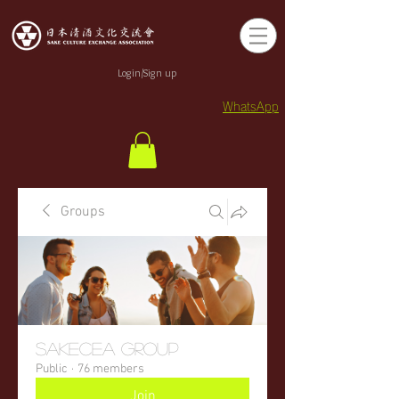
Login/Sign up
WhatsApp
Groups
sakecea Group
Public
·
76 members
Join