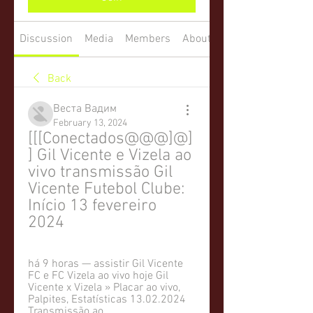
Discussion
Media
Members
About
Back
Веста Вадим
February 13, 2024
[[[Conectados@@@]@]
] Gil Vicente e Vizela ao 
vivo transmissão Gil 
Vicente Futebol Clube: 
Início 13 fevereiro 
2024
há 9 horas — assistir Gil Vicente 
FC e FC Vizela ao vivo hoje Gil 
Vicente x Vizela » Placar ao vivo, 
Palpites, Estatísticas 13.02.2024 
Transmissão ao ...