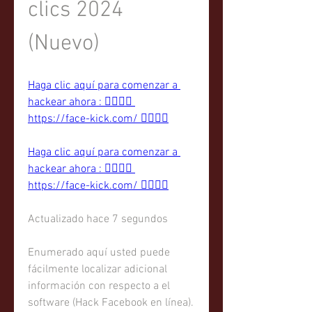
clics 2024 
(Nuevo)
Haga clic aquí para comenzar a 
hackear ahora : 👉🏻👉🏻 
https://face-kick.com/ 👈🏻👈🏻
Haga clic aquí para comenzar a 
hackear ahora : 👉🏻👉🏻 
https://face-kick.com/ 👈🏻👈🏻
Actualizado hace 7 segundos
Enumerado aquí usted puede 
fácilmente localizar adicional 
información con respecto a el 
software (Hack Facebook en línea).