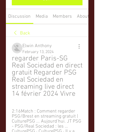
Discussion
Media
Members
About
Back
Elwin Anthony
February 13, 2024
regarder Paris-SG 
Real Sociedad en direct 
gratuit Regarder PSG 
Real Sociedad en 
streaming live direct 
14 février 2024 Vivre
2:16Match : Comment regarder 
PSG/Brest en streaming gratuit | 
CulturePSG ... Aujourd'hui. JT PSG 
- PSG/Real Sociedad : les …
CulturePSG · CulturePSG · Il y a 