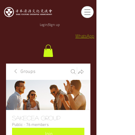
Login/Sign up
WhatsApp
Groups
sakecea Group
Public
·
76 members
Join