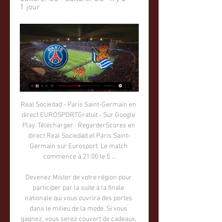
1 jour
Real Sociedad - Paris Saint-Germain en direct EUROSPORTGratuit - Sur Google Play. Télécharger · RegarderScores en direct Real Sociedad et Paris Saint-Germain sur Eurosport. Le match commence à 21:00 le 5 ...

Devenez Mister de votre région pour participer par la suite à la finale nationale qui vous ouvrira des portes dans le milieu de la mode. Si vous gagnez, vous serez couvert de cadeaux, vous voyagerez dans la France entière pour assister à toutes les élections régionales, vous participerez à de nombreux défilés de mode, émissions télé.

L’Asec mimosas a remporté son 25ème titre de champion de Côte d’Ivoire, le samedi 17 juin 2017, au Stade de la Paix de Bouaké, grâce à sa victoire (1-0) sur le …

Fort de ses 500 licenciés, l'ASL reconnu pour son travail de formation a été récompensé lors de la saison 2015/2016 comme 2ème club amateur du Languedoc-Roussillon derrière l'AS Béziers.

PSG.FR - Site officiel du Paris Saint-Germain Site officiel du Paris Saint-Germain : toute l'actualité du club, matchs et résultats, fiches joueurs, transferts, vidéos, photos, billetterie et boutique ...

Hand - Mondial U21 - Mondial U21 : la finale France-Croatie en direct Publié le : 28/07/2019 à 16:25 Source : L'Equipe.fr Actu Handball Suivez en direct ce dimanche dès 16h25 sur le site et la chaîne...

L’équipe du RC Strasbourg jouera gros aujourd’hui en affrontant sur sa pelouse le LOSC de Lille à l’occasion de ce match de la 2ème journée du championnat qui sera à voir en streaming live avec la retransmission du flux vidéo en direct sur la chaine beIN SPORTS 1.

L'Assurancia de Thetford est une équipe de hockey sur glace de la Ligue nord-américaine de hockey LNAH de Thetford au Québec, Canada.. Page boxscore des statistiques de la ligue. Consultez horaires, classements et plus encore!

PSG : actualités et matches en direct, résultats, classement, Le PSG de Kylian Mbappe et de Luis Enrique partira favori face à la Real Sociedad. « L'avantage pour Paris, c'est Luis Enrique » : PSG - Real Sociedad vu par ...

LE XV VANNETAIS USON Nevers Rugby Association ALLEZ LE RCV!. Voir plus de contenu de Erminig Glas I Supporters officiels du Rugby Club Vannes - RCV sur Facebook

La Serbie est un pays des Balkans, situé en Europe méditerranéenne. Pays fondateur et l'un des six membres de l'ancienne République de Yougoslavie, elle a une frontière avec le Monténégro au sud, la Bosnie-Herzégovine à l'ouest, la Croatie au nord-ouest, la Hongrie au nord, la Roumanie au nord-est, la Bulgarie, la Macédoine et l.

Retrouvez près de 40000 références livrées en 24/48H sur la boutique en ligne Würth, le spécialiste de l’outillage et du matériel pour professionnels depuis 1967.

Spécialiste du voyage en Afrique et grand spécialiste des safaris Kenya, Tanzanie, Zanzibar, Namibie, Jordanie, Rwanda, Malawi, Zambi. Une équipe de passionnés, ayant vécu ou vivant dans le pays, pour vous accompagner dans la réalisation de votre voyage safari en Afrique.

Itinéraire Brugge - Oostende Calculez rapidement votre itinéraire depuis Brugge jusqu’à Oostende avec ViaMichelin. Pour l’itinéraire Brugge - Oostende choisissez parmi les différentes options Michelin : itinéraire conseillé par Michelin, itinéraire le plus court, le plus rapide ou le plus économique.

Webcam En Direct Live est la place pour trouver des Webcams en direct à travers le monde entier. Une façon simple de voyager dans le confort de chez soi.

Les meilleures Webcams de Paris : la Cathédrale Notre Dame, la plus belle avenue du monde les Champs Elysées, l'Hôtel de Ville, la Tour Eiffel, le Centre Pompidou, la Basilique du Sacré-Coeur ainsi que plusieurs panoramas de Paris.

Tout ce qu'il faut savoir sur le match Vejgaard B vs Brabrand de D3 Danemark du (21 Août 2019) en direct : Résumé, statistiques, compositions et résultats - Besoccer. Don't miss the most important football matches while navigating as usual through the pages of your choice.

Match : Luis Enrique et Fabian Ruiz devant la presse à 13h il y a 11 heures — ⚽️ Paris Saint-Germain v Real Sociedad: match day eve from Campus Match : Comment regarder PSG/Brest en streaming gratuit | CulturePSG.

Depuis plus de 30 ans, nous fabriquons, en France, des piscines coques polyester avec la rigueur et le professionnalisme qui s’imposent. Les matériaux que nous utilisons garantissent la longévité de …

Musetti L. Iannaccone F. résultats en direct (et la vidéo diffusion en direct streaming en ligne) commence le 24.7.2019. à 19:05 temps UTC àPONTEDERA - C. Court,Pontedera,Italy en Pontedera, Singles M-ITF-ITA-15A,ITF Men.

FC Montceau Bourgogne U19 vs Paris FC 1:2 in the Championnat National U19 - 08/09/2019. Score en direct, stream et H2H résultats. Match FC Montceau Bourgogne U19 - Paris FC, équipe, heure de début | Football | Tribuna.com

Initialement rétrogradé administrativement en National 1, le club de Sochaux a finalement été réintégré en Ligue 2 par la DNCG, le "gendarme financier du football français. Le club de Sochaux, initialement rétrogradé administrativement en National 1, a eu gain de cause en appel et a été

PSG - Real sociedad : Sur quelle chaîne et à quelle heure il y a 12 heures — direct pour les abonnés à partir de 21 heures. Paris euphorique. Les victoires en Ligue 1 et en Coupe de France ont gonflé le moral des ...

Vous rêvez de devenir le nouveau Zidane, ou d'évoluer dans un grand club de football européen comme Chelsea FC, mais vous ne savez pas comment vous y prendre ? Voici tout ce qu'il faut savoir pour se faire recruter par un club : comment apprendre le football, comment être repéré, ainsi que des conseils généraux pour tous les futurs.

Regarder PSG Real Sociedad en streaming live direct il y a 2 jours — LIGUE DES CHAMPIONS : regarder PSG Real Sociedad en streaming et voir PSG Real Sociedad en direct live gratuitement et en HD sur notre site ...

Culture Indoor : Votre growshop en ligne pour s'informer, comparer et acheter du matériel de jardinage hydroponique et biologique, plus de magasins growshops Culture Indoor en France !! …

Les lignes d'autocars (ou "bus Macron") indiquées sont susceptibles d'être en correspondance. Informations données à titre indicatif. L'achat de billet de bus s'effectue sur le site internet des compagnies. Lignes supprimées : vous pouvez nous signaler toute erreur, suppression de ligne, ou omission concernant Le Havre en nous contactant.

Mérignac Handball. Sports Team. CJF FLEURY LOIRET HANDBALL. Sports Team. STB LE HAVRE Officiel. Sports Team. CL Colombelles Handball. Sports Club. VGA Stella St-Maur Handball. Amateur Sports Team. Nantes Atlantique Handball. Sports Team. Le Havre Seine Métropole. Public & Government Service. IUT du Havre . Community College.

Vous pouvez réserver un billet d’avion au départ ou à l'arrivée de Caen directement sur notre site internet www.caen.aeroport.fr Lors de vos recherches, vous êtes redirigés vers la page de résultats d'Aéroport Voyages. Vous trouvez rapidement les vols aux meilleurs prix, directs ou en correspondance, que vous pouvez réserver en ligne.

Vous consultez actuellement la page : Deportivo Merlo - Deportivo Laferrere Suivez le match Deportivo Merlo - Deportivo Laferrere en direct (résumé, score et buts). Le résultat de ce match Primera C Metropolitana entre CSyD Merlo et CSyC Deportivo Laferrere est à suivre en live à partir de 21h00.

Deuxième match de préparation pour le GF38 ce mercredi 11 juillet. L’équipe de Philippe Hinschberger va avoir un avant-goût de Ligue 2 avec un duel contre le Gazélec d’Ajaccio. La rencontre aura lieu au complexe du Vieux-Melchior, à Sassenage (info billetterie). Le coup d’envoi est fixé à 18 heures. Si vous ne pouvez être sur […]

Ligue des champions : à quelle heure et sur quelle chaîne il y a 8 heures — Le match PSG-Real Sociedad, dont le coup d'envoi sera donné à 21h sur RMC Sport 1 et Canal +, est à suivre en live commenté sur TF1info.

Comparez les cotes OGC Nice Cote D'Azur Metz du 15/05/2019 disponibles chez les bookmakers pour parier à la meilleure cote, et suivez le match en direct sur notre live streaming

★ Contact Diffusion pour Semeurs de Rêves. BOULEGUE PRODUCTION 04 95 04 36 34 www.boulegueproduction.com Julia Riss diffusion@boulegueproduction.com 06 63 93 59 73 Hélène De Crescenzo contact@boulegueproduction.com 06 81 64 81 22 Publicités. Publié le 1 octobre 2019 1 octobre 2019 par vagabondsdesetoiles Tagué Actualité de la cie Les Vagabonds des Etoiles, Prix, …

Paris Saint-Germain - Real Sociedad : Sur quelle... il y a 3 jours — Voir un match de football en direct ? Gratuitement regarder tous les scores de foot en direct live des matchs de foot dans le monde entier.

Ouverture du score de l'Entente SSG !!! A la réception d'un centre du côté droit, Mathieu GERAN ajuste une frappe dans la surface qui trompe le gardien de Villefranche. 1-0 pour l'Entente. Ouverture du score de l'Entente SSG !!! A la réception d'un centre du côté droit, Mathieu GERAN ajuste

The latest Tweets from Levallois Metro (@LevalloisMetro). Twitter officiel des Levallois Metropolitans, club de basket professionnel évoluant en #JeepELITE

Suivez le match Sochaux – Lorient à voir en streaming live sur Canal+ ou beIN L’équipe du jouera son va tout en affrontant sur sa pelouse le FC Lorient à l’occasion de ce match de la 36ème journée du championnat de la Ligue 2 qui s’annonce redoutable et que l’on pourra voir en streaming live avec la diffusion du flux vidéo sur le web ainsi qu’en direct le 27/04/2018 sur la chaine Canal+ ou beIN.

LFB : Charnay-Bourges 70-77, Landerneau-Lyon ASVEL 53-79, Villeneuve d’Ascq-Charleville Mézières 66-59, Roche Vendée-Basket Landes 62-56, Tarbes-Nantes Rezé 74-62, Saint Amand Hainaut-Lattes Montpellier 59-62.

SPORTS / Un match de préparation en vue de la saison de Ligue Magnus. Mais les Lions de Lyon sont en audience de conciliation ce mercredi avec la Fédération Française de Hockey sur Glace pour savoir s'ils évolueront ou non dans ce championnat

PSG v Real Sociedad : où regarder le match, compos