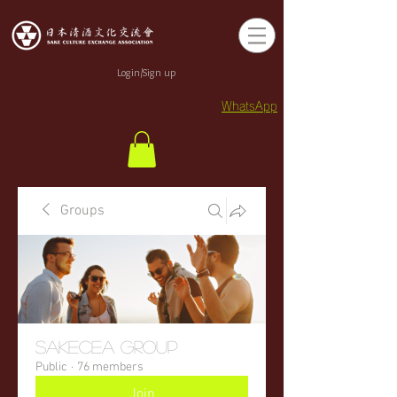
Login/Sign up
WhatsApp
Groups
sakecea Group
Public
·
76 members
Join