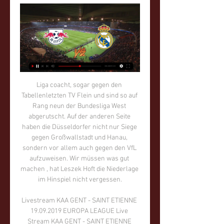
Liga coacht, sogar gegen den Tabellenletzten TV Flein und sind so auf Rang neun der Bundesliga West abgerutscht. Auf der anderen Seite haben die Düsseldorfer nicht nur Siege gegen Großwallstadt und Hanau, sondern vor allem auch gegen den VfL aufzuweisen. Wir müssen was gut machen , hat Leszek Hoft die Niederlage im Hinspiel nicht vergessen.

Livestream KAA GENT - SAINT ETIENNE 19.09.2019 EUROPA LEAGUE Live Stream KAA GENT - SAINT ETIENNE EUROPA LEAGUE Heute das Spiel KAA GENT gegen SAINT ETIENNE im Programm EUROPA LEAGUE. Wollen Sie im einen Livestream KAA GENT - SAINT ETIENNE

Die U18-Nationalmannschaft der Herren spielt vom 26. Juli bis 4. August in Oradea, Rumänien und wurde mit den folgenden Teams in die Gruppe A versetzt : Polen Estland Belgien Rumänien Bulgarien Die U16-Nationalmannschaft der Herren spielt vom 8. bis 17. August in Podgorica, Montenegro und wurde mit den folgenden Teams in die Gruppe C versetzt :

Die Shambolic Shrinks sind keine weitere Rockband, die man nach zwei Liedern wieder vergessen hat. Die fünf Jungs aus Zürich haben sich 2015 gefunden und beschreiten seither gemeinsam einen unkonventionellen, eigenen Weg in die Geschichtsbücher des Rock'n'Roll.

RB Leipzig gegen Real Madrid im streaming vor 10 Stunden — RB Leipzig gegen Real Madrid im streaming Sportkommunikation in digitalen Medien: Vielfalt, 13/02/2024 1. Achtelfinale: Anpfiff des Spiels ...

Steuerberatung Buchhaltung Personalverrechnung Firmengründung Erstberatung Ingrid Kröpfl. Ingrid Kröpfl Wirtschaftstreuhänder & Steuerberater Kirschentheuer 98 A-9162 Strau

Ergebnis der Wett-Tipps Augsburger Panther - Iserlohn Roosters & Spiel Details Wett-Ergebnis zu den Sportwetten Tipps vom System der Spielpaarung Augsburger Panther - Iserlohn Roosters mit Tipp Details der Partie und Statistiken zur Auswertung dieses Eishockey Wett-Tipps vom 08.12.2017.

Streaming hat unsere (Fern)seh-Gewohnheiten verändert. Wir müssen nicht mehr auf die Primetime warten, um bei einem Sender die Lieblingssendung einzuschalten. Dank der Verfügbarkeit von Filmen und Serien übers Internet können wir gucken, was, wann und wo wir wollen. Schließlich ist man beim Streamen nicht mehr aufs TV-Gerät angewiesen.

Ergebnisse 13.Herrnburger Heidecup 2014 E 2/3-Jugend am 28.06.2014 7 14 TuS Lübeck Teilnehmende Mannschaften Gruppe A Gruppe B SC Buntekuh TSV Schlutup

Elke Riemenschneider, Geschäftsführerin des Linzer Traditionsunternehmens „Feinkost Riemenschneider“, wurde für eine weitere Funktionsperiode von fünf Jahren als Bezirksvorsitzende von Frau in der Wirtschaft bestätigt. Der in Urfahr ansässige Familienbetrieb hat sich auf die Produktion

Vorhersagen und Statistiken des Fußballspiels Degerfors - Halmstads von Schweden Superettan der 07/04/2018. Auch erhältlich alle Vorhersagen des Ligatages Schweden Superettan

Im Spitzenspiel feierte Jesenice einen 6:4-Derbysieg über Ljubljana und übernahm damit wieder die Tabellenspitze. Asiago kletterte mit einem Kantersieg über Schlusslicht EC-KAC II auf den dritten Rang. Für den einzigen Auswärtssieg sorgte der HC Pustertal in Feldkirch.

RB Leipzig – Real Madrid heute im TV: Champions vor 3 Stunden — Der Super-Stürmer musste gegen Girona angeschlagen ausgewechselt werden. RB Leipzig gegen Real Madrid GRATIS im TV und Stream. Das Champions ...

Für die Handballer der MT Melsungen steht im Kampf um die Europapokal-Plätze eine Pflichtaufgabe an. Vor heimischer Kulisse wartet am Donnerstag (19 Uhr) der Tabellen-13. aus Hannover- Burgdorf.

HELP: Du befindest dich auf Thüringer HC F Ergebnisse im Handball/Deutschland Bereich. FlashScore.de bietet dir Thüringer HC F Livescores, Spielpaarungen, Tabellen und Spielinformationen. Neben Thüringer HC F Ergebnissen kannst du mehr als 5000 Wettbewerben aus 30+ Sportarten weltweit auf FlashScore.de verfolgen. Thüringer HC F Ergebnisse.

Wer zeigt RB Leipzig gegen Real Madrid in Livestream vor 7 Stunden — Amazon Prime Video zeigt jeden Dienstag eine Partie. In dieser Woche übertrag der Streaming-Dienst die Partie RB Leipzig gegen Real Madrid. Alle ...

Zumindest für einen österreichischen Teamspieler hat das 3:1 in der EM-Qualifikation im Wiener Happel-Stadion gegen Israel besonders süß geschmeckt. Aleksandar Dragovic verspürte nach dem Schlusspfiff am Donnerstag eine spezielle Genugtuung, nachdem sich Markus Rogan, der Mentalcoach der Gäste, im vergangenen Duell der beiden.

Leipzig gegen Real Madrid im live tv stream RB Leipzig gegen vor 4 Stunden — Leipzig gegen Real Madrid im live tv stream RB Leipzig gegen Real Madrid Übertragung heute 13.02.2024 Livestream-TV vor 16 Stunden — RB ...

Leipzig gegen Real Madrid im Live-Stream RB Leipzig vor 8 Stunden — vor 18 Stunden — Der Streamingdienst Amazon Prime Video besitzt die exklusiven Übertragungsrechte für das Spiel Leipzig gegen Real.

in die Glieder kriecht. Dieses vermaledeite Land saugt uns das Leben aus, wie die elenden Mücken unser Blut …“ Vor ihrem geistigen Auge wurden Erinnerungen lebendig, Erinnerun-gen an die gewaltige Flotte, mit der sie aufgebrochen waren, Erinnerungen an schier unzählige Schlachten, die sie ausgefochten hatten, an die unsäg-

HSC 2000 Coburg - HSG Krefeld - nix zu holen für Krefeld DJK Rimpar Wölfe - HC Elbflorenz 2006 - das sollten sie packen. ThSV Eisenach - ASV Hamm-Westfalen - Hamm einfach stärker TV Emsdetten - TSV Bayer Dormagen - hmm.. HSV Hamburg - TV 05/07 Hüttenberg - kann in beide Richtungen gehen. Der HSV sehr unerfahren, aber mit Potential.

MrLumpy&Friends Group - Mr Lumpy & Friends vor 10 Stunden — [HEUTE@@@]] Leipzig gegen Real Madrid im stream Es geht weiter! So kannst du RB Leipzig gegen Real 13.02.2024 vor 19 Stunden — Eine fast ...

DAS ERFOLGS-FUNDAMENT: UNSER QUALITÄTSANSPRUCH. Wer sich für unsere Produkte entscheidet, kauft A-Qualität Made in Germany. Weil wir in Deutschland fertigen, entsprechen unsere Fenster und Türen auch deutschen Qualitätsstandards.

FIFA Ultimate Team™ (FUT) ist der beliebteste Spielmodus in FIFA 19 und wird täglich von Millionen von Spielern aus aller Welt gespielt. In FUT kannst du dein FIFA-Traumteam komplett nach deinen Wünschen zusammenstellen und mit ihm in diversen Einzelspieler- und Online-Modi antreten.

Nächstes Fest in Lausanne. Das Budget des diesjährigen Eidgenössischen Turnfestes beträgt 20 Millionen Franken. Das «Eidgenössische» findet alle sechs Jahre statt - in Aarau letztmals 1972. Das nächste Turnfest geht im Jahr 2025 in Lausanne über die Bühne. (leo/sda)

Die ZSC Lions starten in Lugano perfekt in den Playoff-Final. 1:0 besiegen die weitgehend souveränen Stadtzürcher den zu lange ideenlosen Herausforderer.. Sie leben vom Einfluss von Topskorer Maxim Lapierre und von Torproduktion von Gregory Hofmann.

RB Leipzig gegen Real Madrid HEUTE LIVE: Alle Infos zur vor 2 Stunden — Das Achtelfinale-Hinspiel zwischen RB Leipzig und Real Madrid wird am Dienstag ab 21:00 Uhr beim Streamingdienst Amazon Prime Video übertragen. Sebastian ...

RB Leipzig gegen Real Madrid im stream Hier läuft vor 1 Stunde — vor 2 Stunden — RB Leipzig gegen Real Madrid - Champions League-Achtelfinale heute live im Stream Die Champions-League geht in die heiße ...

Nach der Insolvenz des FC Tirol Innsbruck formierte sich 2002 eine Gruppe Innsbrucker Fußballanhänger, um dem FC Wacker Innsbruck neues Leben einzuhauchen. Unter dem Namen Fußballclub Wacker Innsbruck – Abkürzung: FC Wacker Innsbruck wurde ein Verein in das Vereinsregister eingetragen.

Yverdon Sport FC vs FC Stade Nyonnais in der Promotion League. Vorschau, Statistiken & Quoten bei uns. Probiere das neue bettingexpert. Unser Ziel ist es, Online-Betting besser zu machen und die Buchmacher herauszufordern. Ach ja, und außerdem helfen wir dir, erfolgreicher zu wetten.

HINWEIS: In diesem Thread soll es ausschließlich um das Spiel VfL Wolfsburg - Borussia Dortmund gehen. Bitte achtet auf einen angemessenen Umgangston und …

BULLS Basketball, Kapfenberg Video June 27, 2018, 4:00am. Videos by BULLS Basketball in Kapfenberg. Die Kapfenberg Bulls sind der Basketball Leuchtturm Österreichs mit internationaler Strahlkraft . Unsere Jungs polieren den Pokal bereits für die Meisterfeier am Freitag!

10 Florian Toplitsch Geboren: 07.09.1991, 28 Jahre Größe: 173cm Gewicht: 69kg Fuß: Beide Nationalität: Position: Mittelfeld BL-Debüt am 17.08.2019 aktueller Verein:

Die Meisterschaftsspiele der Saison 2019/20, so wie sie sich aus der bei der Landesvorstandssitzung am 2.7.2019 durchgeführten Auslosung ergeben haben, sind online.

HC Neumarkt Riwega – EC „Die Adler“ Stadtwerke Kitzbühel Der HC Neumarkt Riwega startet die Qualifikationsrunde B mit vier Bonuspunkten und somit mit der zweitbesten Ausgangsposition. Als ersten Gegner empfangen die Wildgänse am Mittwoch den EC „Die Adler“ Stadtwerke Kitzbühel.

Wenn ein Tabellen-Sechzehnter gegen einen Tabellen-Vierzehnten der Fußball-Bundesliga spielt, darf nicht allzu viel erwartet werden. Beim 1:1 zwischen Mainz 05 und dem VfL Wolfsburg nach Toren.

Wir Jungs aus der TVG Junioren Akademie haben alle das gleiche Ziel: wir wollen uns weiterentwickeln – handballerisch wie menschlich. Von klein an sind wir mit dem kleinen runden Lederball durch die …

Endstand Mainz 05 – Bayer Leverkusen 2:0 Der Sieg für Mainz war insgesamt verdient. Das war das Mainz der letzten Saison, dass sich die Punkte per Fleißkärtchen verdiente, während bei Bayer eher die fehlende Potenz im Offensivspiel auffällig war.

RB Leipzig vs. Real Madrid heute live im Free-TV vor 9 Stunden — Gefragt ist unter anderem RB Leipzig gegen Hochkaräter Real Madrid. Wer das Duell im TV und Livestream zeigt, erfahrt Ihr hier.

Die Plastikproblematik ist derzeit in aller Munde und auch wir versuchen unseren Beitrag zu einer plastikfreieren Welt beizutragen. Wo sich Einwegprodukte nicht vermeiden lassen, setzen wir auf biologisch abbaubare Alternativen aus Palmblättern und Kokosfasern.

„Knack-Frisch“ durch den Tag Das Ziel unseres Angebotes ist die Gesundheitsförderung bei Grundschulkindern. Knack-Frisch bedeutet: Bewegung 