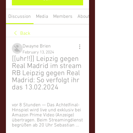
Discussion
Media
Members
About
Back
Dwayne Brien
February 13, 2024
[[uhr!!]] Leipzig gegen 
Real Madrid im stream 
RB Leipzig gegen Real 
Madrid: So verfolgt ihr 
das 13.02.2024
vor 8 Stunden — Das Achtelfinal-
Hinspiel wird live und exklusiv bei 
Amazon Prime Video (Anzeige) 
übertragen. Beim Streamingdienst 
begrüßen ab 20 Uhr Sebastian ...