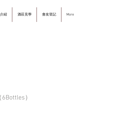
介紹
酒莊見學
會友登記
More
（6Bottles）
ce