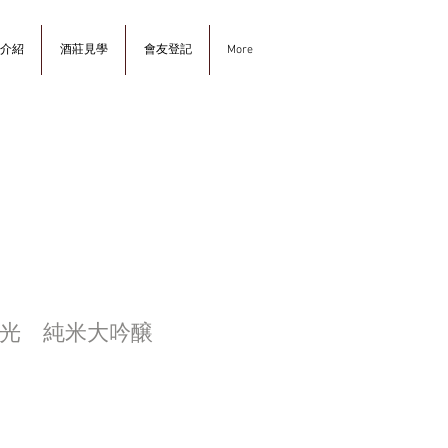
介紹
酒莊見學
會友登記
More
光 純米大吟醸
ce