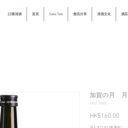
訂購清酒
首頁
Sake Talk
會訊分享
清酒文化
酒莊
加賀の月 月
SKU: 5058
Pri
HK$160.00
請人大口大口飲系列
*