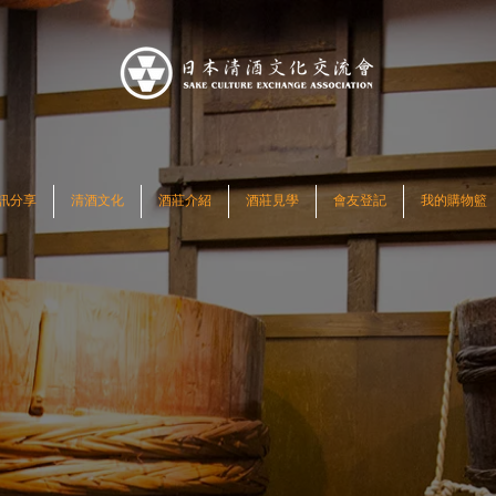
訊分享
清酒文化
酒莊介紹
酒莊見學
會友登記
我的購物籃