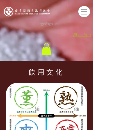
Login/Sign up
WhatsApp
飲用文化