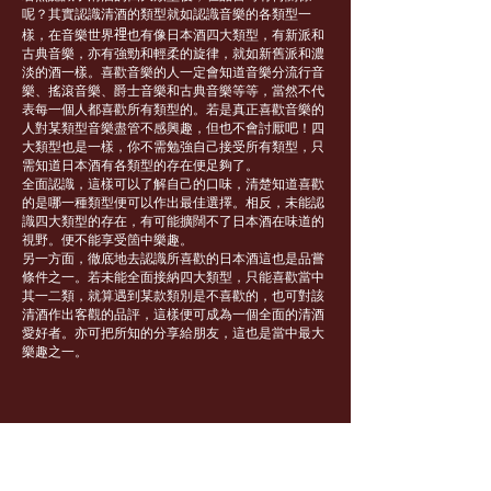
呢？其實認識清酒的類型就如認識音樂的各類型一
樣，在音樂世界𥚃也有像日本酒四大類型，有新派和
古典音樂，亦有強勁和輕柔的旋律，就如新舊派和濃
淡的酒一樣。喜歡音樂的人一定會知道音樂分流行音
樂、搖滾音樂、爵士音樂和古典音樂等等，當然不代
表每一個人都喜歡所有類型的。若是真正喜歡音樂的
人對某類型音樂盡管不感興趣，但也不會討厭吧！四
大類型也是一樣，你不需勉強自己接受所有類型，只
需知道日本酒有各類型的存在便足夠了。
全面認識，這樣可以了解自己的口味，清楚知道喜歡
的是哪一種類型便可以作出最佳選擇。相反，未能認
識四大類型的存在，有可能擴闊不了日本酒在味道的
視野。便不能享受箇中樂趣。
另一方面，徹底地去認識所喜歡的日本酒這也是品嘗
條件之一。若未能全面接納四大類型，只能喜歡當中
其一二類，就算遇到某款類別是不喜歡的，也可對該
清酒作出客觀的品評，這樣便可成為一個全面的清酒
愛好者。亦可把所知的分享給朋友，這也是當中最大
樂趣之一。