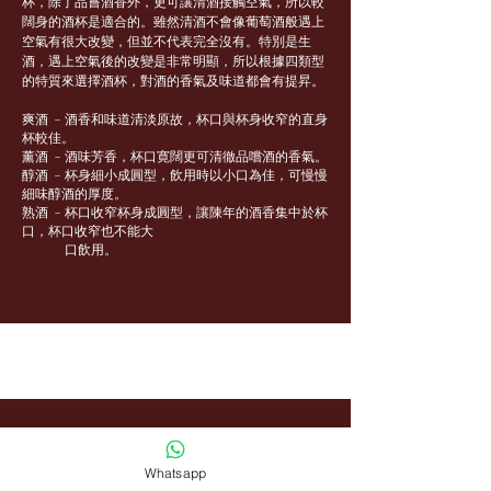
杯，除了品嘗酒香外，更可讓清酒接觸空氣，所以較
闊身的酒杯是適合的。雖然清酒不會像葡萄酒般遇上
空氣有很大改變，但並不代表完全沒有。特別是生
酒，遇上空氣後的改變是非常明顯，所以根據四類型
的特質來選擇酒杯，對酒的香氣及味道都會有提昇。
爽酒 ﹣酒香和味道清淡原故，杯口與杯身收窄的直身
杯較佳。
薰酒 ﹣酒味芳香，杯口寛闊更可清徹品嚐酒的香氣。
醇酒 ﹣杯身細小成圓型，飲用時以小口為佳，可慢慢
細味醇酒的厚度。
熟酒 ﹣杯口收窄杯身成圓型，讓陳年的酒香集中於杯
口，杯口收窄也不能大
口飲用。
Whatsapp