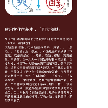
飲用文化的基本：「四大類型」
東京的日本酒服務研究會兼酒匠研究會連合會(簡稱
SSI)成立，繼承此四
大類型的理論，把四類型命名為「爽酒」、「薰
酒」、「醇酒」及「熟酒」。
不論最基本級別的「本
釀造」或是高級的「大吟釀」酒類，都以「爽薰醇
熟」來
分類。在一九九一年開始舉辦日本酒課程，在
多年極力推廣下使大部份的酒莊都
認同四大類型的理
論，讓很多學員都認識了四大類型。有了此四大類型
後，不
需像以往要分別一瓶清酒的特質時，往往需要
很多數據支持，例如「日本酒度」
、「酸度」、「胺
基酸度」、「酒精濃度」之類的數據作出評估，之
後，又用意義較廣的詞彚來形容，如辛口甘口，淡麗
濃醇等，令到一般消費者難以掌握味道的類別是如何
區分。分出四個具代表性的類別，最終目的都是為了
消費者在理解清酒的特質，容易分類，這就是四大類
型的來歷了。