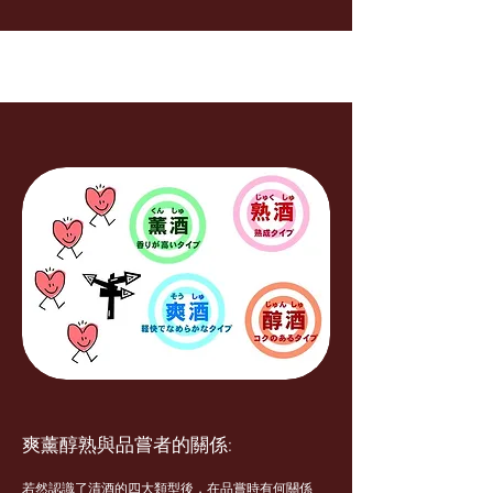
爽薰醇熟與品嘗者的關係:
若然認識了清酒的四大類型後，在品嘗時有何關係