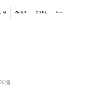
介紹
酒莊見學
會友登記
More
米酒
ce