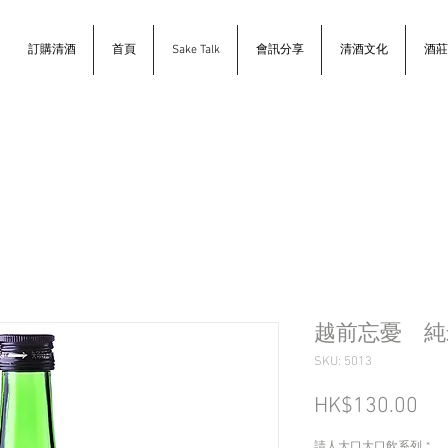
訂購清酒
首頁
Sake Talk
會訊分享
清酒文化
酒莊
越前忘憂 純
SKU: 5013
Pri
HK$130.00
請人大口大口飲系列
*