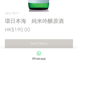
SKU: 5517
環日本海 純米吟醸原酒
Price
HK$190.00
Out of Stock
容量：720ml
Whatsapp
產地：島根県
酒莊名：環日本海酒造
飲用溫度：冷飲
材料：五百万石
精米度數：58%
酒精度數：17
日本酒度：+1
酸度：1.8
胺基酸度：1.3