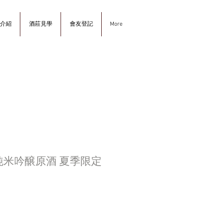
介紹
酒莊見學
會友登記
More
 純米吟醸原酒 夏季限定
ce